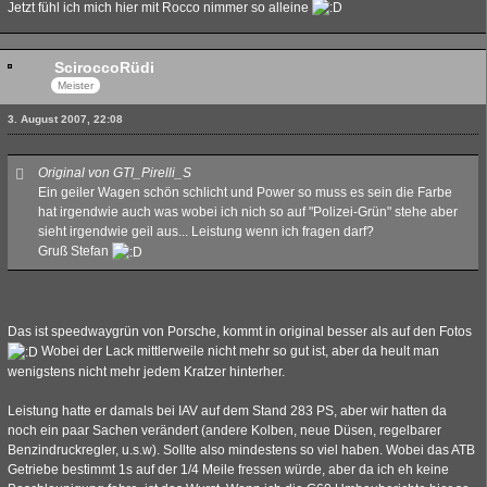
Jetzt fühl ich mich hier mit Rocco nimmer so alleine
SciroccoRüdi
Meister
3. August 2007, 22:08
Original von GTI_Pirelli_S
Ein geiler Wagen schön schlicht und Power so muss es sein die Farbe
hat irgendwie auch was wobei ich nich so auf "Polizei-Grün" stehe aber
sieht irgendwie geil aus... Leistung wenn ich fragen darf?
Gruß Stefan
Das ist speedwaygrün von Porsche, kommt in original besser als auf den Fotos
Wobei der Lack mittlerweile nicht mehr so gut ist, aber da heult man
wenigstens nicht mehr jedem Kratzer hinterher.
Leistung hatte er damals bei IAV auf dem Stand 283 PS, aber wir hatten da
noch ein paar Sachen verändert (andere Kolben, neue Düsen, regelbarer
Benzindruckregler, u.s.w). Sollte also mindestens so viel haben. Wobei das ATB
Getriebe bestimmt 1s auf der 1/4 Meile fressen würde, aber da ich eh keine