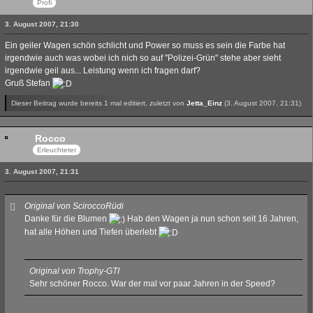
Profi
3. August 2007, 21:30
Ein geiler Wagen schön schlicht und Power so muss es sein die Farbe hat
irgendwie auch was wobei ich nich so auf "Polizei-Grün" stehe aber sieht
irgendwie geil aus... Leistung wenn ich fragen darf?
Gruß Stefan
Dieser Beitrag wurde bereits 1 mal editiert, zuletzt von
Jetta_Einz
(
3. August 2007, 21:31
)
Rocco
Erleuchteter
3. August 2007, 21:31
Original von SciroccoRüdi
Danke für die Blumen
Hab den Wagen ja nun schon seit 16 Jahren,
hat alle Höhen und Tiefen überlebt
Original von Trophy-GTI
Sehr schöner Rocco. War der mal vor paar Jahren in der Speed?