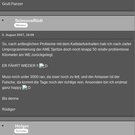
Gruß Panzer
SciroccoRüdi
Meister
5. August 2007, 18:08
So, nach anfänglichen Probleme mit dem Kaltstartverhalten hab ich nach zarter
Umprogrammierung der AME Spritze doch noch knapp 50 relativ problemlose
Kilometer am WE zurückgelegt.
ER FÄHRT WIEDER !!
Muss noch unter 3000 ran, da isser noch zu fett, und der Anlasser ist der
Falsche, da kommt die Tage noch der richtige rein. Ansonsten bin ich erstmal
ganz happy
Bis denne
Rüdiger
Holger
Schüler