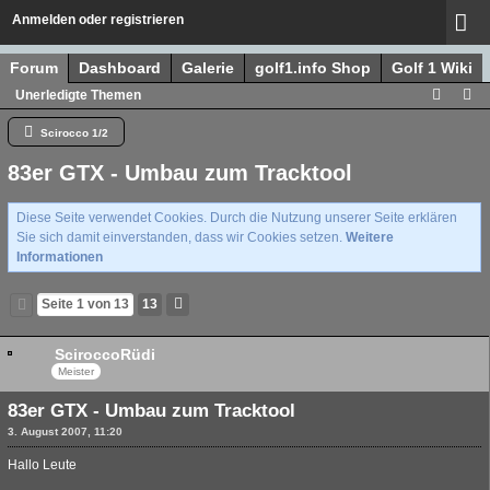
Anmelden oder registrieren
Forum
Dashboard
Galerie
golf1.info Shop
Golf 1 Wiki
Unerledigte Themen
Scirocco 1/2
83er GTX - Umbau zum Tracktool
Diese Seite verwendet Cookies. Durch die Nutzung unserer Seite erklären
Sie sich damit einverstanden, dass wir Cookies setzen.
Weitere
Informationen
Seite 1 von 13
13
SciroccoRüdi
Meister
83er GTX - Umbau zum Tracktool
3. August 2007, 11:20
Hallo Leute