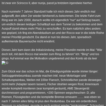
Ist zwar ein Scirocco II, aber nunja, passt ja trotzdem irgendwie hierher.
Nach nunmehr 7 Jahren Standzeit hatte ich mich dieses Jahr endlich mal
aufgerafft, den alten 2er wieder fahrbereit zu bekommen. Die letzte Fahrt zum
Ring war im Jahr 2000, danach wollte ich eigendlich "nur" auf Seilzug bauen,
um endlich diesen leidigen Schalttopf aus dem Tunnel zu bekommen und dem
Auspuff damit etwas mehr Platz zu verschaffen. Es kam natürlich alles anders
wie geplant, ich fing ein Abendstudium an und der Rocco war in die letzte Reihe
meiner Priorität gerutscht. Da stand er nun bis dieses Jahr, sporadisch
aufkeimende Bauversuche nicht erwähnt.
Dieses Jahr kam dann die Initialzündung, meine Freundin meinte im Mai: "Wär
doch toll, mit dem Rocco mal wieder zum Ring zu fahren" Ich: *Bing* und los
gings. Auf einmal war die Motivation ungebremst und das Konto ab da leer
Zum Glück war das schon im Mai, die Erledigungsliste wurde immer länger:
Seilzuggetriebeumbau zuende machen inkl. neue Motorlager und
Schaltungseinbau, Wellen mit 100er Flansch, Schrickfächer passte deswegen
nicht mehr (Adapter lasern lassen), Fächer strahlen wegen Rost, Innenraum
wieder komplett montieren (war komplett geräumt), AME Steuergerät
durchmessen und programmieren, >200 Spinnen wegscheuchen :D, alle
Riemen, Flüssigkeiten und die komplette Bremse erneuern ........ was eben so
nach 7 Jahren alles fällig ist plus den Restumbau. Da war ein ordentliches
Pensum zu erledigen, musste ja auch erstmal wieder "reinkommen". Schrauben