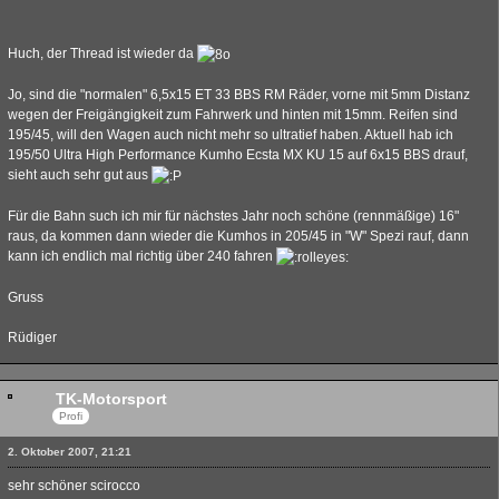
Huch, der Thread ist wieder da
Jo, sind die "normalen" 6,5x15 ET 33 BBS RM Räder, vorne mit 5mm Distanz
wegen der Freigängigkeit zum Fahrwerk und hinten mit 15mm. Reifen sind
195/45, will den Wagen auch nicht mehr so ultratief haben. Aktuell hab ich
195/50 Ultra High Performance Kumho Ecsta MX KU 15 auf 6x15 BBS drauf,
sieht auch sehr gut aus
Für die Bahn such ich mir für nächstes Jahr noch schöne (rennmäßige) 16"
raus, da kommen dann wieder die Kumhos in 205/45 in "W" Spezi rauf, dann
kann ich endlich mal richtig über 240 fahren
Gruss
Rüdiger
TK-Motorsport
Profi
2. Oktober 2007, 21:21
sehr schöner scirocco