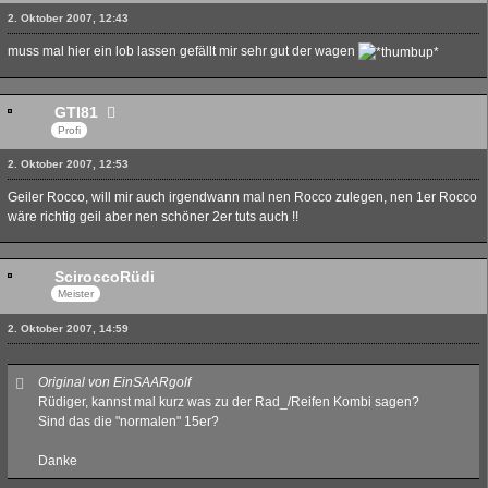
2. Oktober 2007, 12:43
muss mal hier ein lob lassen gefällt mir sehr gut der wagen
GTI81
Profi
2. Oktober 2007, 12:53
Geiler Rocco, will mir auch irgendwann mal nen Rocco zulegen, nen 1er Rocco
wäre richtig geil aber nen schöner 2er tuts auch !!
SciroccoRüdi
Meister
2. Oktober 2007, 14:59
Original von EinSAARgolf
Rüdiger, kannst mal kurz was zu der Rad_/Reifen Kombi sagen?
Sind das die "normalen" 15er?
Danke