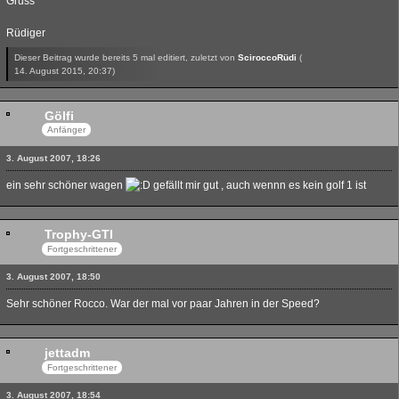
Gruss
Rüdiger
Dieser Beitrag wurde bereits 5 mal editiert, zuletzt von
SciroccoRüdi
(
14. August 2015, 20:37
)
Gölfi
Anfänger
3. August 2007, 18:26
ein sehr schöner wagen
gefällt mir gut , auch wennn es kein golf 1 ist
Trophy-GTI
Fortgeschrittener
3. August 2007, 18:50
Sehr schöner Rocco. War der mal vor paar Jahren in der Speed?
jettadm
Fortgeschrittener
3. August 2007, 18:54