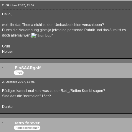
2. Oktober 2007, 11:57
Hallo,
wollt ihr das Thema nicht zu den Umbauberichten verschieben?
Durch die Neuordnung gibts ja jetzt eine passende Rubrik und das Auto ist es
doch allemal wert
Gruß
Holger
EinSAARgolf
Profi
2. Oktober 2007, 12:06
Rüdiger, kannst mal kurz was zu der Rad_/Reifen Kombi sagen?
Sind das die "normalen" 15er?
Danke
retro forever
Fortgeschrittener