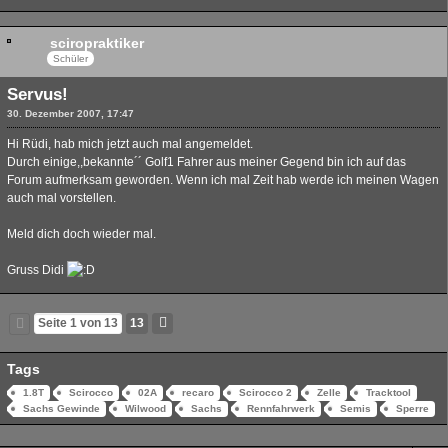
sciropraktiker
Schüler
Servus!
30. Dezember 2007, 17:47
Hi Rüdi, hab mich jetzt auch mal angemeldet.
Durch einige,,bekannte´´ Golf1 Fahrer aus meiner Gegend bin ich auf das
Forum aufmerksam geworden. Wenn ich mal Zeit hab werde ich meinen Wagen
auch mal vorstellen.
Meld dich doch wieder mal.
Gruss Didi
Seite 1 von 13
13
Tags
1.8T
Scirocco
02A
recaro
Scirocco 2
Zelle
Tracktool
Sachs Gewinde
Wilwood
Sachs
Rennfahrwerk
Semis
Sperre