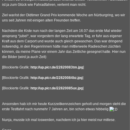
ist ja zum Glück wie Fahradfahren, verlernt man nicht.
Ziel war/ist der Oldtimer Grand Prix kommende Woche am Nürburgring, wo wir
uns seit Jahren mit einigen alten Freunden treffen.
Nachdem die Kiste nun nach der langen Zeit am 16.07 das erste Mal wieder
ansprang *jubel*, war vorgestern der lang erwartete Tag, er fuhr aus eigener
Kraft aus dem Carport und wurde auch gleich gewaschen. Das war dringend
notwendig, in den Regenrinnen hätte man mittlerweile Radieschen züchten
können, da meine Plane vor einem Jahr das Zeitliche gesegnet hatte. Hier nun
die Bilder (wird ja auch Zeit):
[Blockierte Grafik:
http://up.picr.de/22820083tm.jpg
]
[Blockierte Grafik:
http://up.picr.de/22820084bz.jpg
]
[Blockierte Grafik:
http://up.picr.de/22820085ux.jpg
]
Ansonsten hab ich mir heute Kurzzeitkennzeichen geholt und morgen steht die
erste Testfahrt nach nunmehr 7 Jahren an, bin schon etwas hibbelig
Nunja, musste ich mal loswerden, nachdem ich ja hier meist nur mitlese.