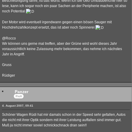
Beschleunigung fahre, ist das Wurst. Wenn ich die G60 Umbauberichte hier so
lese, kann ich sogar noch ein paar Sachen an der Peripherie machen, ist also
noch Potential
Der Motor wird eventuell irgendwann gegen einen bösen Sauger mit
Hochdrehzahlkonzept ersetzt, das ist aber noch Spinnerei
@Rocco
Wir können uns gerne mal treffen, aber der Grüne wird wohl dieses Jahr
voraussichtlich keine Zulassung mehr bekommen, das nehme ich nächstes
Jahr in Angriff.
Gruss
Rüdiger
Panzer
Profi
4. August 2007, 09:41
Schöner Wagen Rüdi hat mir damals schon in der Speed sehr gefallen, Autos
die nicht mit ihrer Optik sondern mit ihrer Leistung auffallen sind immer gut.
Muß ja nicht immer soviel schnickschnack dran sein!!