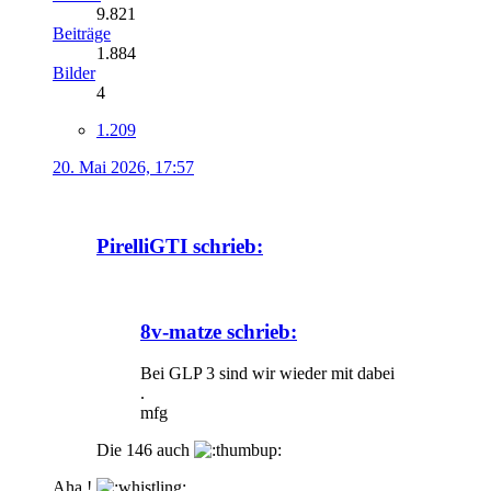
9.821
Beiträge
1.884
Bilder
4
1.209
20. Mai 2026, 17:57
PirelliGTI schrieb:
8v-matze schrieb:
Bei GLP 3 sind wir wieder mit dabei
.
mfg
Die 146 auch
Aha !