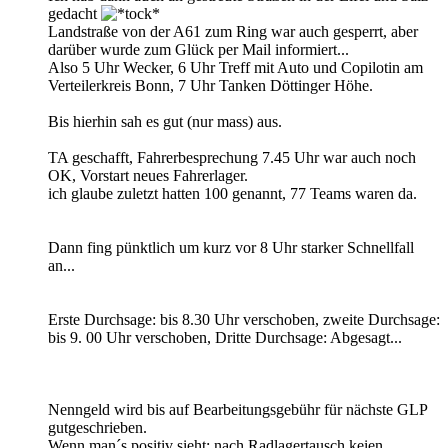
gedacht
Landstraße von der A61 zum Ring war auch gesperrt, aber
darüber wurde zum Glück per Mail informiert...
Also 5 Uhr Wecker, 6 Uhr Treff mit Auto und Copilotin am
Verteilerkreis Bonn, 7 Uhr Tanken Döttinger Höhe.
Bis hierhin sah es gut (nur mass) aus.
TA geschafft, Fahrerbesprechung 7.45 Uhr war auch noch
OK, Vorstart neues Fahrerlager.
ich glaube zuletzt hatten 100 genannt, 77 Teams waren da.
Dann fing pünktlich um kurz vor 8 Uhr starker Schnellfall
an...
Erste Durchsage: bis 8.30 Uhr verschoben, zweite Durchsage:
bis 9. 00 Uhr verschoben, Dritte Durchsage: Abgesagt...
Nenngeld wird bis auf Bearbeitungsgebühr für nächste GLP
gutgeschrieben.
Wenn man´s positiv sieht: nach Radlagertausch keien