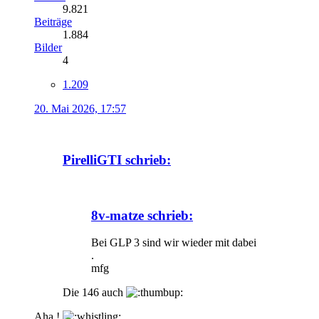
9.821
Beiträge
1.884
Bilder
4
1.209
20. Mai 2026, 17:57
PirelliGTI schrieb:
8v-matze schrieb:
Bei GLP 3 sind wir wieder mit dabei
.
mfg
Die 146 auch
Aha !