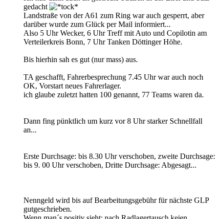
gedacht
Landstraße von der A61 zum Ring war auch gesperrt, aber
darüber wurde zum Glück per Mail informiert...
Also 5 Uhr Wecker, 6 Uhr Treff mit Auto und Copilotin am
Verteilerkreis Bonn, 7 Uhr Tanken Döttinger Höhe.
Bis hierhin sah es gut (nur mass) aus.
TA geschafft, Fahrerbesprechung 7.45 Uhr war auch noch
OK, Vorstart neues Fahrerlager.
ich glaube zuletzt hatten 100 genannt, 77 Teams waren da.
Dann fing pünktlich um kurz vor 8 Uhr starker Schnellfall
an...
Erste Durchsage: bis 8.30 Uhr verschoben, zweite Durchsage:
bis 9. 00 Uhr verschoben, Dritte Durchsage: Abgesagt...
Nenngeld wird bis auf Bearbeitungsgebühr für nächste GLP
gutgeschrieben.
Wenn man´s positiv sieht: nach Radlagertausch keien