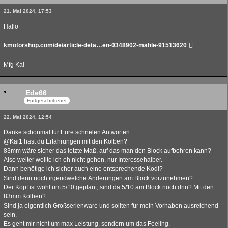
21. Mai 2024, 17:53
Hallo
kmotorshop.com/de/article-deta…en-0348902-mahle-91513620
Mfg Kai
Ede66
Fortgeschrittener
22. Mai 2024, 12:54
Danke schonmal für Eure schnelen Antworten.
@Kai1 hast du Erfahrungen mit den Kolben?
83mm wäre sicher das letzte Maß, auf das man den Block aufbohren kann?
Also weiter wollte ich eh nicht gehen, nur Interessehalber.
Dann benötige ich sicher auch eine entsprechende Kodi?
Sind denn noch irgendwelche Änderungen am Block vorzunehmen?
Der Kopf ist wohl um 5/10 geplant, sind da 5/10 am Block noch drin? Mit den
83mm Kolben?
Sind ja eigentlich Großserienware und sollten für mein Vorhaben ausreichend
sein.
Es geht mir nicht um max Leistung, sondern um das Feeling.