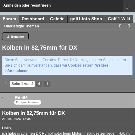
Anmelden oder registrieren
Forum
Dashboard
Galerie
golf1.info Shop
Golf 1 Wiki
Unerledigte Themen
Benziner
Kolben in 82,75mm für DX
Diese Seite verwendet Cookies. Durch die Nutzung unserer Seite erklären
Sie sich damit einverstanden, dass wir Cookies setzen.
Weitere
Informationen
Seite 1 von 4
4
Ede66
Fortgeschrittener
Kolben in 82,75mm für DX
21. Mai 2024, 12:35
Hallo,
ich habe grad einen DX Rumpfmotor beim Motorninstandsetzer liegen. Hab nun