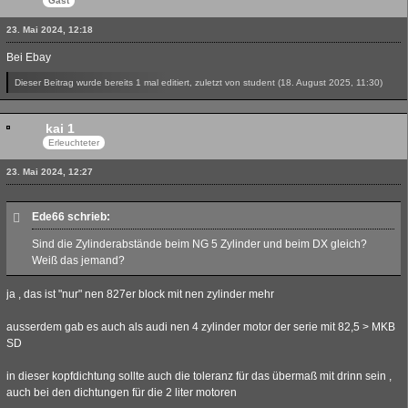
Gast
23. Mai 2024, 12:18
Bei Ebay
Dieser Beitrag wurde bereits 1 mal editiert, zuletzt von student (
18. August 2025, 11:30
)
kai 1
Erleuchteter
23. Mai 2024, 12:27
Ede66 schrieb:
Sind die Zylinderabstände beim NG 5 Zylinder und beim DX gleich?
Weiß das jemand?
ja , das ist "nur" nen 827er block mit nen zylinder mehr
ausserdem gab es auch als audi nen 4 zylinder motor der serie mit 82,5 > MKB
SD
in dieser kopfdichtung sollte auch die toleranz für das übermaß mit drinn sein ,
auch bei den dichtungen für die 2 liter motoren