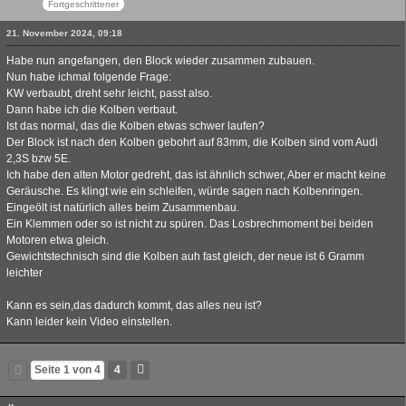
Fortgeschrittener
21. November 2024, 09:18
Habe nun angefangen, den Block wieder zusammen zubauen.
Nun habe ichmal folgende Frage:
KW verbaubt, dreht sehr leicht, passt also.
Dann habe ich die Kolben verbaut.
Ist das normal, das die Kolben etwas schwer laufen?
Der Block ist nach den Kolben gebohrt auf 83mm, die Kolben sind vom Audi
2,3S bzw 5E.
Ich habe den alten Motor gedreht, das ist ähnlich schwer, Aber er macht keine
Geräusche. Es klingt wie ein schleifen, würde sagen nach Kolbenringen.
Eingeölt ist natürlich alles beim Zusammenbau.
Ein Klemmen oder so ist nicht zu spüren. Das Losbrechmoment bei beiden
Motoren etwa gleich.
Gewichtstechnisch sind die Kolben auh fast gleich, der neue ist 6 Gramm
leichter
Kann es sein,das dadurch kommt, das alles neu ist?
Kann leider kein Video einstellen.
Seite 1 von 4
4