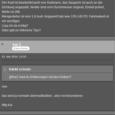
Der Kopf ist bearbeitet,wohl von Hartmann, das Saugrohr ist auch an die
Dichtung angepaßt, Ventile sind vom Durchmesser original, Einlaß poliert,
Welle ist 288.
Mengenteiler ist vom 1,6 Audi. Angepeilt hab iwie 135-140 PS. Fahrbarkeit ist
mir wichtiger.
Lieg ich da richtig?
Oder gibt es hilfreiche Tips?
kai 1
Erleuchteter
22. Mai 2024, 13:33
Ede66 schrieb:
@Kai1 hast du Erfahrungen mit den Kolben?
nee
das sind ja normale übermaßkolben , also nix besonderes
Mfg Kai