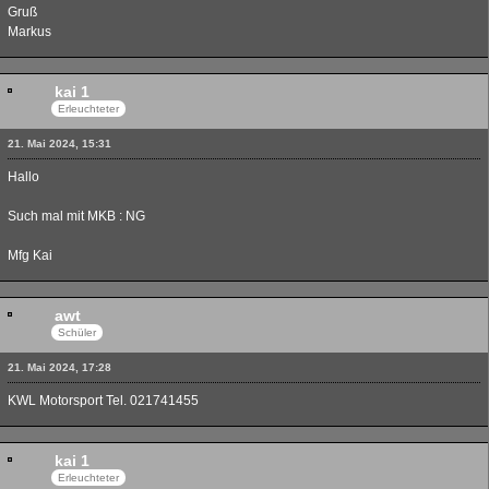
Gruß
Markus
kai 1
Erleuchteter
21. Mai 2024, 15:31
Hallo
Such mal mit MKB : NG
Mfg Kai
awt
Schüler
21. Mai 2024, 17:28
KWL Motorsport Tel. 021741455
kai 1
Erleuchteter