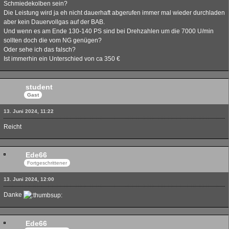
Schmiedekolben sein?
Die Leistung wird ja eh nicht dauerhaft abgerufen immer mal wieder durchladen
aber kein Dauervollgas auf der BAB.
Und wenn es am Ende 130-140 PS sind bei Drehzahlen um die 7000 U/min
sollten doch die vom NG genügen?
Oder sehe ich das falsch?
Ist immerhin ein Unterschied von ca 350 €
student
Gast
13. Juni 2024, 11:22
Reicht
Ede66
Fortgeschrittener
13. Juni 2024, 12:00
Danke
Ede66