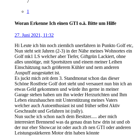
7
1
Woran Erkenne Ich einen GTI o.ä. Bitte um Hilfe
27. Juni 2021, 11:32
Hi Leute ich bin noch ziemlich unerfahren in Punkto Golf etc,
Nun steht seit Jahren (2-3) in der Nähe meines Wohnortes ein
Golf mk1 LS welcher aber Tiefer, Giftgrün Lackiert, ohne
alles unnötige, mit Sportsitzen und einem meiner Leihen
Einschätzung nach größerem Kühler und nem anderen
Auspuff ausgestattet ist.
Es juckt mich zeit dem 3. Standmonat schon das dieser
Schöne Rostfreie Golf dort steht und versauert nun bin ich an
etwas Geld gekommen und würde ihn gerne in meiner
Garage stehen haben um ihn wieder Herzurichten und Ihm
Leben einzuhauchen mit Unterstützung meines Vaters
welcher auch Autoenthusiast ist und früher selbst Aktiv
Geschraubt und Gefahren ist (rally).
Nun suche ich schon nach dem Besitzer..... aber mich
interresiert Brennend was da genau dran bzw drin ist und ob
der nur eher Showcar ist oder auch zb nen GTI oder anderen
Leistungsstärkeren Motor drin haben könnte