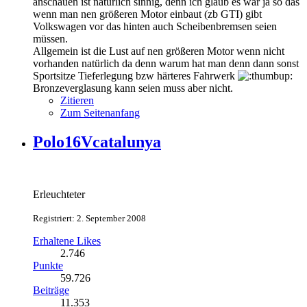
anschauen ist natürlich sinnig, denn ich glaub es war ja so das
wenn man nen größeren Motor einbaut (zb GTI) gibt
Volkswagen vor das hinten auch Scheibenbremsen seien
müssen.
Allgemein ist die Lust auf nen größeren Motor wenn nicht
vorhanden natürlich da denn warum hat man denn dann sonst
Sportsitze Tieferlegung bzw härteres Fahrwerk
Bronzeverglasung kann seien muss aber nicht.
Zitieren
Zum Seitenanfang
Polo16Vcatalunya
Erleuchteter
Registriert: 2. September 2008
Erhaltene Likes
2.746
Punkte
59.726
Beiträge
11.353