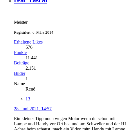
real_rascal
Meister
Registriert: 6. März 2014
Erhaltene Likes
576
Punkte
11.441
Beiträge
2.151
Bilder
1
Name
René
13
28. Juni 2021, 14:57
Ein kleiner Tipp noch wegen Motor wenn du schon mit
Lampe und Handy vor Ort bist und am Schweller und der HI
Achse heim schaust, mach ein Video mitn Handy mit Lampe