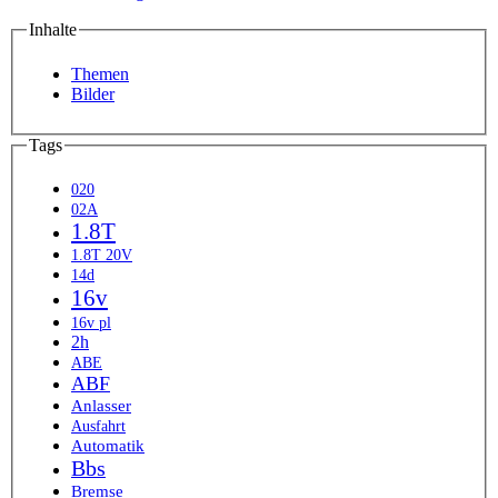
Inhalte
Themen
Bilder
Tags
020
02A
1.8T
1.8T 20V
14d
16v
16v pl
2h
ABE
ABF
Anlasser
Ausfahrt
Automatik
Bbs
Bremse