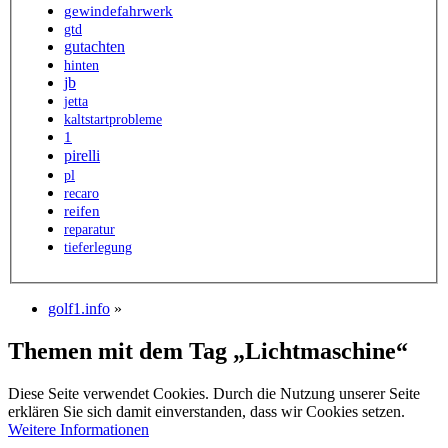
gewindefahrwerk
gtd
gutachten
hinten
jb
jetta
kaltstartprobleme
1
pirelli
pl
recaro
reifen
reparatur
tieferlegung
golf1.info
»
Themen mit dem Tag „Lichtmaschine“
Diese Seite verwendet Cookies. Durch die Nutzung unserer Seite
erklären Sie sich damit einverstanden, dass wir Cookies setzen.
Weitere Informationen