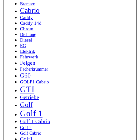
Bremsen
Cabrio
Caddy
Caddy 14d
Chrom
Dichtung
Diesel
EG
Elektrik
Fahrwerk
Felgen
Fächerkrümmer
G60
GOLF1 Cabrio
GTI
Getriebe
Golf
Golf 1
Golf 1 Cabrio
Golf 2
Golf Cabrio
Golf1