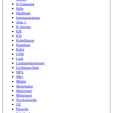
H-Zulassung
Hilfe
Hutablage
Innenausstattung
Jetta 1
K-Jetronic
KR
KW
Kabelbaum
Kupplung
Käfig
LWR
Lack
Leistungssteigerung
Lichtmaschine
MFA
Mk1
Motor
Motorhalter
Motorlager
Motorsport
Nockenwelle
OZ
Porsche