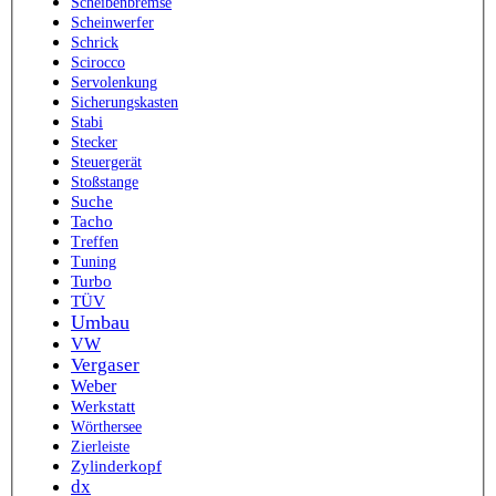
Scheibenbremse
Scheinwerfer
Schrick
Scirocco
Servolenkung
Sicherungskasten
Stabi
Stecker
Steuergerät
Stoßstange
Suche
Tacho
Treffen
Tuning
Turbo
TÜV
Umbau
VW
Vergaser
Weber
Werkstatt
Wörthersee
Zierleiste
Zylinderkopf
dx