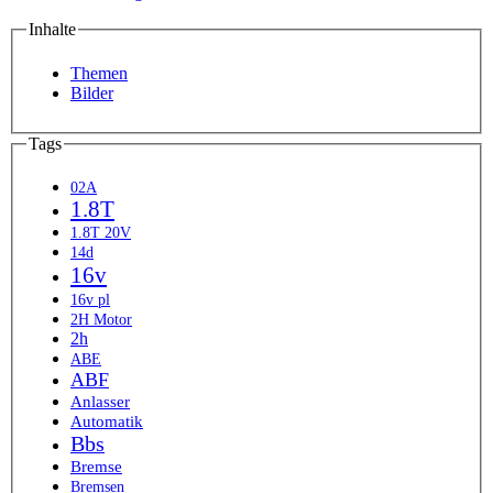
Inhalte
Themen
Bilder
Tags
02A
1.8T
1.8T 20V
14d
16v
16v pl
2H Motor
2h
ABE
ABF
Anlasser
Automatik
Bbs
Bremse
Bremsen