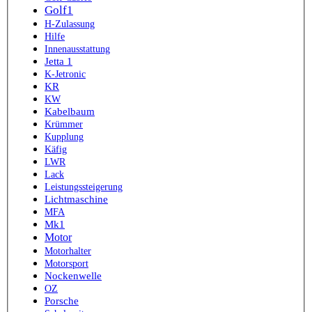
Golf1
H-Zulassung
Hilfe
Innenausstattung
Jetta 1
K-Jetronic
KR
KW
Kabelbaum
Krümmer
Kupplung
Käfig
LWR
Lack
Leistungssteigerung
Lichtmaschine
MFA
Mk1
Motor
Motorhalter
Motorsport
Nockenwelle
OZ
Porsche