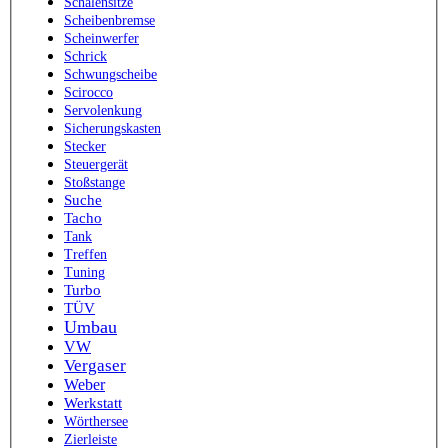
Schalensitze
Scheibenbremse
Scheinwerfer
Schrick
Schwungscheibe
Scirocco
Servolenkung
Sicherungskasten
Stecker
Steuergerät
Stoßstange
Suche
Tacho
Tank
Treffen
Tuning
Turbo
TÜV
Umbau
VW
Vergaser
Weber
Werkstatt
Wörthersee
Zierleiste