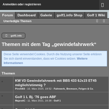
Anmelden oder registrieren
Forum
Dashboard
Galerie
golf1.info Shop
Golf 1 Wiki
Unerledigte Themen
golf1.info
Themen mit dem Tag „gewindefahrwerk“
Diese Seite verwendet Cookies. Durch die Nutzung unserer Seite erklären
Sie sich damit einverstanden, dass wir Cookies setzen.
Weitere
Informationen
Themen
KW V3 Gewindefahrwerk mit BBS 433 6Jx15 ET45
möglich/stimmig ?
Pirelli83
10. März 2025, 19:52
Fahrwerk, Bremsen, Felgen & Co.
Golf 1 L Bj. '76 goes ABF
MajestiC
11. März 2021, 16:38
Golf 1