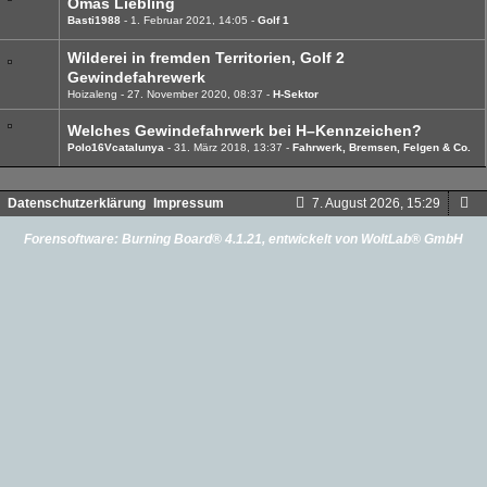
Omas Liebling
Basti1988
1. Februar 2021, 14:05
Golf 1
Wilderei in fremden Territorien, Golf 2
Gewindefahrewerk
Hoizaleng
27. November 2020, 08:37
H-Sektor
Welches Gewindefahrwerk bei H–Kennzeichen?
Polo16Vcatalunya
31. März 2018, 13:37
Fahrwerk, Bremsen, Felgen & Co.
Datenschutzerklärung
Impressum
7. August 2026, 15:29
Forensoftware:
Burning Board® 4.1.21
, entwickelt von
WoltLab® GmbH