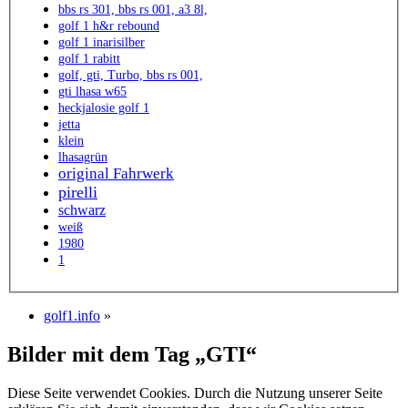
bbs rs 301, bbs rs 001, a3 8l,
golf 1 h&r rebound
golf 1 inarisilber
golf 1 rabitt
golf, gti, Turbo, bbs rs 001,
gti lhasa w65
heckjalosie golf 1
jetta
klein
lhasagrün
original Fahrwerk
pirelli
schwarz
weiß
1980
1
golf1.info
»
Bilder mit dem Tag „GTI“
Diese Seite verwendet Cookies. Durch die Nutzung unserer Seite