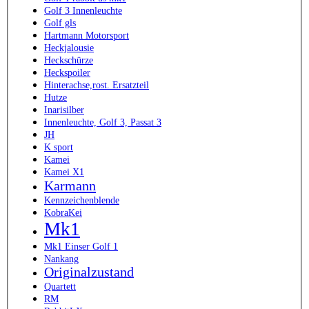
Golf 3 Innenleuchte
Golf gls
Hartmann Motorsport
Heckjalousie
Heckschürze
Heckspoiler
Hinterachse,rost. Ersatzteil
Hutze
Inarisilber
Innenleuchte, Golf 3, Passat 3
JH
K sport
Kamei
Kamei X1
Karmann
Kennzeichenblende
KobraKei
Mk1
Mk1 Einser Golf 1
Nankang
Originalzustand
Quartett
RM