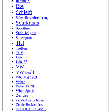
RabbitLX
Rot
Schleift
Schwellerverbreiterung
Sourkrauts
Sportline
Stahlfelgen
Supersprint
Tief
Treffen
TÜV
Udo
Udo_87
VW
VW Golf
W65 Maj 1983
Weber
Weber DCNF
White Special
Zender
ZenderFrontschürze
ZenderHeckschürze
bbs rs 001, 195/45/15