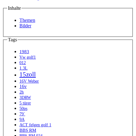
Inhalte
Themen
Bilder
Tags
1983
Vw golf1
012
1.3L
15zoll
16V Weber
16v
2h
3DRW
5 türer
50ps
79´
9A
ACT felgen golf 1
BBS RM
BBS RM 024