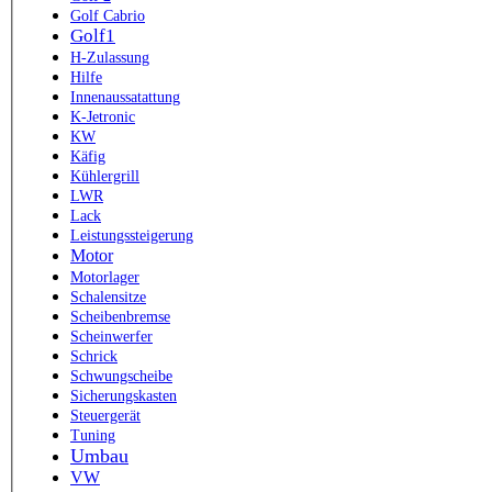
Golf Cabrio
Golf1
H-Zulassung
Hilfe
Innenaussatattung
K-Jetronic
KW
Käfig
Kühlergrill
LWR
Lack
Leistungssteigerung
Motor
Motorlager
Schalensitze
Scheibenbremse
Scheinwerfer
Schrick
Schwungscheibe
Sicherungskasten
Steuergerät
Tuning
Umbau
VW