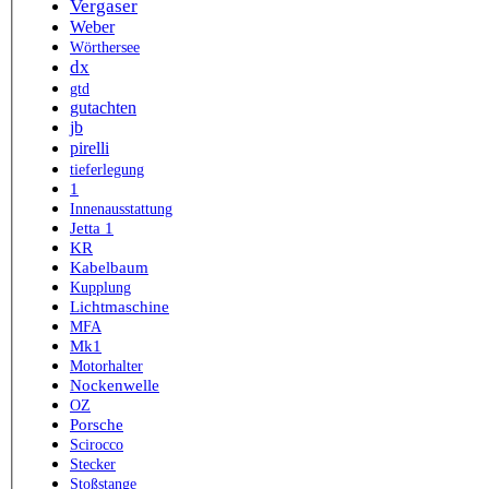
Vergaser
Weber
Wörthersee
dx
gtd
gutachten
jb
pirelli
tieferlegung
1
Innenausstattung
Jetta 1
KR
Kabelbaum
Kupplung
Lichtmaschine
MFA
Mk1
Motorhalter
Nockenwelle
OZ
Porsche
Scirocco
Stecker
Stoßstange