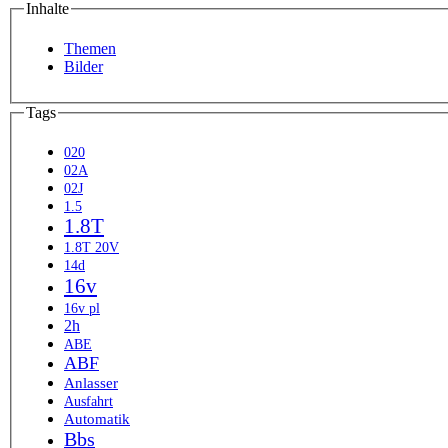
Inhalte
Themen
Bilder
Tags
020
02A
02J
1.5
1.8T
1.8T 20V
14d
16v
16v pl
2h
ABE
ABF
Anlasser
Ausfahrt
Automatik
Bbs