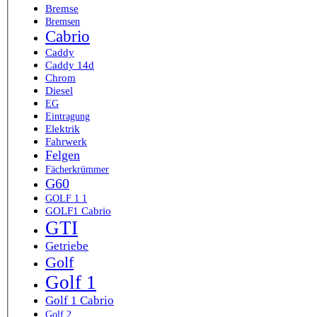
Bremse
Bremsen
Cabrio
Caddy
Caddy 14d
Chrom
Diesel
EG
Eintragung
Elektrik
Fahrwerk
Felgen
Fächerkrümmer
G60
GOLF 1 1
GOLF1 Cabrio
GTI
Getriebe
Golf
Golf 1
Golf 1 Cabrio
Golf 2