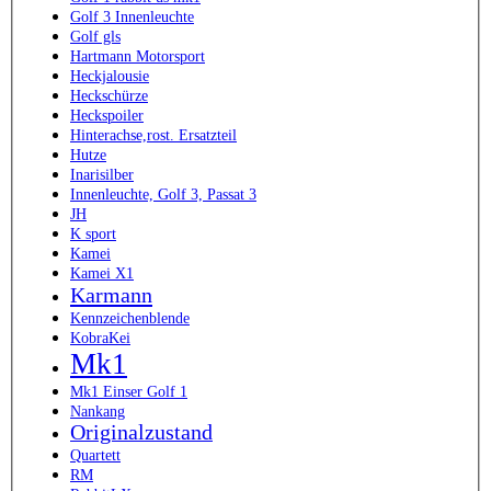
Golf 3 Innenleuchte
Golf gls
Hartmann Motorsport
Heckjalousie
Heckschürze
Heckspoiler
Hinterachse,rost. Ersatzteil
Hutze
Inarisilber
Innenleuchte, Golf 3, Passat 3
JH
K sport
Kamei
Kamei X1
Karmann
Kennzeichenblende
KobraKei
Mk1
Mk1 Einser Golf 1
Nankang
Originalzustand
Quartett
RM