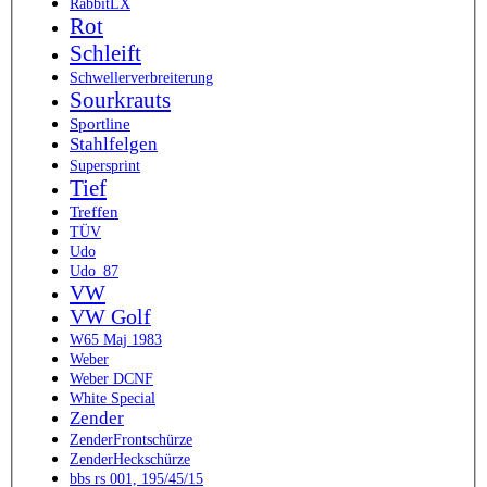
RabbitLX
Rot
Schleift
Schwellerverbreiterung
Sourkrauts
Sportline
Stahlfelgen
Supersprint
Tief
Treffen
TÜV
Udo
Udo_87
VW
VW Golf
W65 Maj 1983
Weber
Weber DCNF
White Special
Zender
ZenderFrontschürze
ZenderHeckschürze
bbs rs 001, 195/45/15