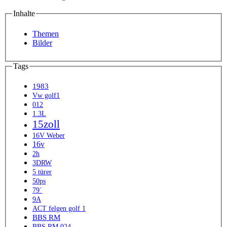
Inhalte
Themen
Bilder
Tags
1983
Vw golf1
012
1.3L
15zoll
16V Weber
16v
2h
3DRW
5 türer
50ps
79´
9A
ACT felgen golf 1
BBS RM
BBS RM 024