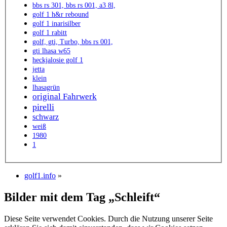
bbs rs 301, bbs rs 001, a3 8l,
golf 1 h&r rebound
golf 1 inarisilber
golf 1 rabitt
golf, gti, Turbo, bbs rs 001,
gti lhasa w65
heckjalosie golf 1
jetta
klein
lhasagrün
original Fahrwerk
pirelli
schwarz
weiß
1980
1
golf1.info
»
Bilder mit dem Tag „Schleift“
Diese Seite verwendet Cookies. Durch die Nutzung unserer Seite