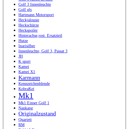
Golf 3 Innenleuchte
Golf gls
Hartmann Motorsport
Heckjalousie
Heckschürze
Heckspoiler
Hinterachse,rost. Ersatzteil
Hutze
Inarisilber
Innenleuchte, Golf 3, Passat 3
JH
K sport
Kamei
Kamei X1
Karmann
Kennzeichenblende
KobraKei
Mk1
Mk1 Einser Golf 1
Nankang
Originalzustand
Quartett
RM