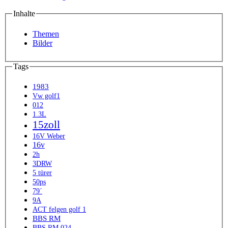
Inhalte
Themen
Bilder
Tags
1983
Vw golf1
012
1.3L
15zoll
16V Weber
16v
2h
3DRW
5 türer
50ps
79´
9A
ACT felgen golf 1
BBS RM
BBS RM 024