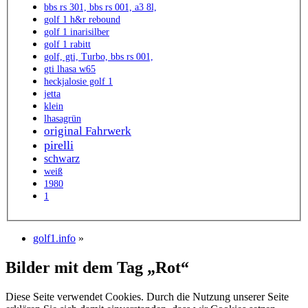
bbs rs 301, bbs rs 001, a3 8l,
golf 1 h&r rebound
golf 1 inarisilber
golf 1 rabitt
golf, gti, Turbo, bbs rs 001,
gti lhasa w65
heckjalosie golf 1
jetta
klein
lhasagrün
original Fahrwerk
pirelli
schwarz
weiß
1980
1
golf1.info
»
Bilder mit dem Tag „Rot“
Diese Seite verwendet Cookies. Durch die Nutzung unserer Seite