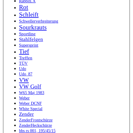
RabbitLX
Rot
Schleift
Schwellerverbreiterung
Sourkrauts
Sportline
Stahlfelgen
Supersprint
Tief
Treffen
TÜV
Udo
Udo_87
VW
VW Golf
W65 Maj 1983
Weber
Weber DCNF
White Special
Zender
ZenderFrontschürze
ZenderHeckschürze
bbs rs 001, 195/45/15