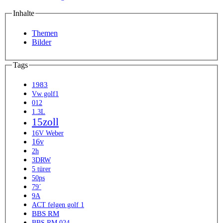
Inhalte
Themen
Bilder
Tags
1983
Vw golf1
012
1.3L
15zoll
16V Weber
16v
2h
3DRW
5 türer
50ps
79´
9A
ACT felgen golf 1
BBS RM
BBS RM 024