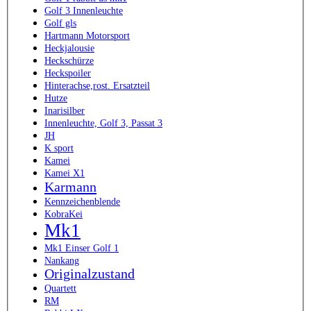
Golf 3 Innenleuchte
Golf gls
Hartmann Motorsport
Heckjalousie
Heckschürze
Heckspoiler
Hinterachse,rost. Ersatzteil
Hutze
Inarisilber
Innenleuchte, Golf 3, Passat 3
JH
K sport
Kamei
Kamei X1
Karmann
Kennzeichenblende
KobraKei
Mk1
Mk1 Einser Golf 1
Nankang
Originalzustand
Quartett
RM