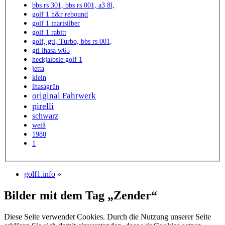
bbs rs 301, bbs rs 001, a3 8l,
golf 1 h&r rebound
golf 1 inarisilber
golf 1 rabitt
golf, gti, Turbo, bbs rs 001,
gti lhasa w65
heckjalosie golf 1
jetta
klein
lhasagrün
original Fahrwerk
pirelli
schwarz
weiß
1980
1
golf1.info
»
Bilder mit dem Tag „Zender“
Diese Seite verwendet Cookies. Durch die Nutzung unserer Seite