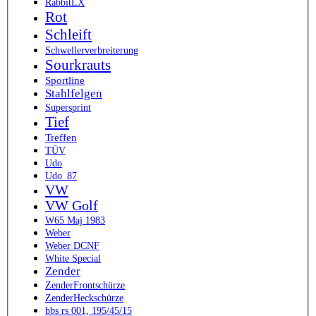
RabbitLX
Rot
Schleift
Schwellerverbreiterung
Sourkrauts
Sportline
Stahlfelgen
Supersprint
Tief
Treffen
TÜV
Udo
Udo_87
VW
VW Golf
W65 Maj 1983
Weber
Weber DCNF
White Special
Zender
ZenderFrontschürze
ZenderHeckschürze
bbs rs 001, 195/45/15