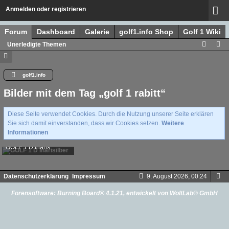
Anmelden oder registrieren
Forum
Dashboard
Galerie
golf1.info Shop
Golf 1 Wiki
Unerledigte Themen
golf1.info
Bilder mit dem Tag „golf 1 rabitt“
Diese Seite verwendet Cookies. Durch die Nutzung unserer Seite erklären
Sie sich damit einverstanden, dass wir Cookies setzen.
Weitere
Informationen
GOLF 1 D Inarisilber
Socke82
-
21. Oktober 2016
5.846
1
0
Datenschutzerklärung
Impressum
9. August 2026, 00:24
Forensoftware:
Burning Board® 4.1.21
, entwickelt von
WoltLab® GmbH