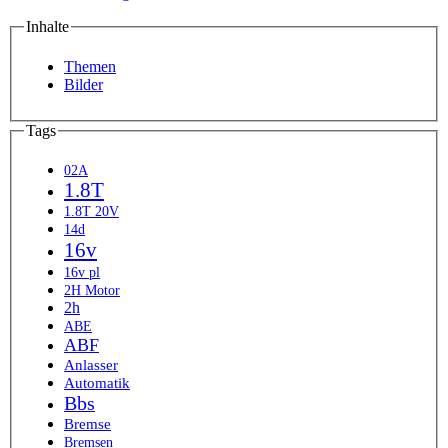
Inhalte
Themen
Bilder
Tags
02A
1.8T
1.8T 20V
14d
16v
16v pl
2H Motor
2h
ABE
ABF
Anlasser
Automatik
Bbs
Bremse
Bremsen