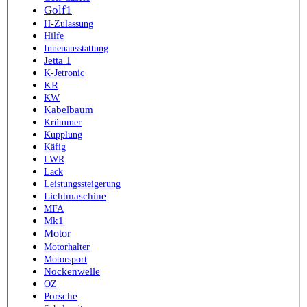
Golf1
H-Zulassung
Hilfe
Innenausstattung
Jetta 1
K-Jetronic
KR
KW
Kabelbaum
Krümmer
Kupplung
Käfig
LWR
Lack
Leistungssteigerung
Lichtmaschine
MFA
Mk1
Motor
Motorhalter
Motorsport
Nockenwelle
OZ
Porsche