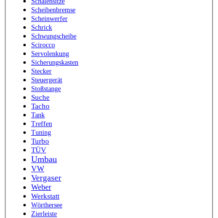
Schalensitze
Scheibenbremse
Scheinwerfer
Schrick
Schwungscheibe
Scirocco
Servolenkung
Sicherungskasten
Stecker
Steuergerät
Stoßstange
Suche
Tacho
Tank
Treffen
Tuning
Turbo
TÜV
Umbau
VW
Vergaser
Weber
Werkstatt
Wörthersee
Zierleiste