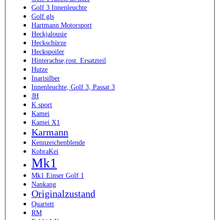
Golf 3 Innenleuchte
Golf gls
Hartmann Motorsport
Heckjalousie
Heckschürze
Heckspoiler
Hinterachse,rost. Ersatzteil
Hutze
Inarisilber
Innenleuchte, Golf 3, Passat 3
JH
K sport
Kamei
Kamei X1
Karmann
Kennzeichenblende
KobraKei
Mk1
Mk1 Einser Golf 1
Nankang
Originalzustand
Quartett
RM