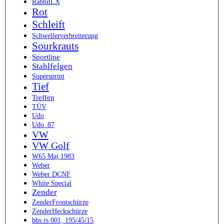
RabbitLX
Rot
Schleift
Schwellerverbreiterung
Sourkrauts
Sportline
Stahlfelgen
Supersprint
Tief
Treffen
TÜV
Udo
Udo_87
VW
VW Golf
W65 Maj 1983
Weber
Weber DCNF
White Special
Zender
ZenderFrontschürze
ZenderHeckschürze
bbs rs 001, 195/45/15