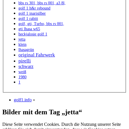
bbs rs 301, bbs rs 001, a3 8l,
golf 1 h&r rebound
golf 1 inarisilber
golf 1 rabitt
golf, gti, Turbo, bbs rs 001,
gti lhasa w65
heckjalosie golf 1
jetta
klein
lhasagrün
original Fahrwerk
pirelli
schwarz
weiß
1980
1
golf1.info
»
Bilder mit dem Tag „jetta“
Diese Seite verwendet Cookies. Durch die Nutzung unserer Seite