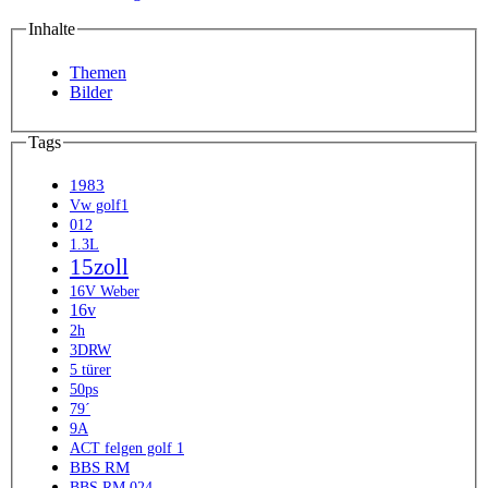
Inhalte
Themen
Bilder
Tags
1983
Vw golf1
012
1.3L
15zoll
16V Weber
16v
2h
3DRW
5 türer
50ps
79´
9A
ACT felgen golf 1
BBS RM
BBS RM 024