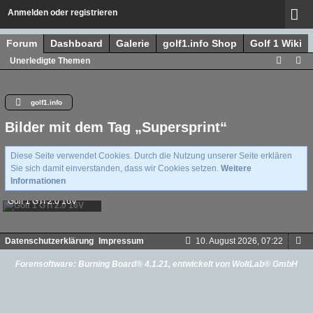
Anmelden oder registrieren
Forum
Dashboard
Galerie
golf1.info Shop
Golf 1 Wiki
Unerledigte Themen
golf1.info
Bilder mit dem Tag „Supersprint“
Diese Seite verwendet Cookies. Durch die Nutzung unserer Seite erklären
Sie sich damit einverstanden, dass wir Cookies setzen.
Weitere
Informationen
Golf 1 GTI 2.0 16V
TobiB
-
9. Juni 2022, 13:31
5.639
0
0
Datenschutzerklärung
Impressum
10. August 2026, 07:22
Forensoftware:
Burning Board® 4.1.21
, entwickelt von
WoltLab® GmbH