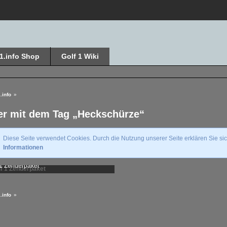
f1.info Shop
Golf 1 Wiki
.info
»
er mit dem Tag „Heckschürze“
Diese Seite verwendet Cookies. Durch die Nutzung unserer Seite erklären Sie si
Informationen
 1 Zenderpaket
it*EV*1983
-
19. September 2021
.282
0
1
.info
»