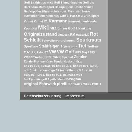
Golf 1 rabbit us mk1
Golf 3 Innenleuchte
Golf gls
Hartmann Motorsport
Heckjalousie
Heckschürze
Heckspoiler
Hinterachse,rost. Ersatzteil
Hutze
Inarisilber
Innenleuchte, Golf 3, Passat 3
JH
K sport
Karmann
Kamei
Kamei X1
Kennzeichenblende
Mk1
Mk1 Einser Golf 1
KobraKei
Nankang
Rot
Originalzustand
RM
Quartett
RabbitLX
Schleift
Sourkrauts
Schwellerverbreiterung
Tief
Stahlfelgen
Sportline
Treffen
Supersprint
VW
VW Golf
TÜV
Udo
Udo_87
W65 Maj 1983
Zender
Weber
Weber DCNF
White Special
ZenderFrontschürze
ZenderHeckschürze
bbs rs 001, 195/45/15
bbs rs 301, bbs rs 001, a3 8l,
golf 1 h&r rebound
golf 1 inarisilber
golf 1 rabitt
golf, gti, Turbo, bbs rs 001,
gti lhasa w65
lhasagrün
heckjalosie golf 1
jetta
klein
original Fahrwerk
pirelli
schwarz
weiß
1980
1
Datenschutzerklärung
Impressum