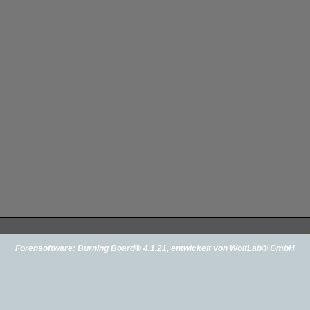
Forensoftware:
Burning Board® 4.1.21
, entwickelt von
WoltLab® GmbH