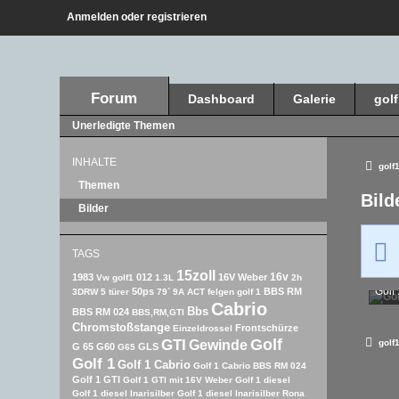
Anmelden oder registrieren
Forum
Dashboard
Galerie
gol
Unerledigte Themen
INHALTE
golf1
Themen
Bild
Bilder
TAGS
15zoll
16v
1983
012
16V Weber
Vw golf1
1.3L
2h
Golf
50ps
BBS RM
3DRW
5 türer
79´
9A
ACT felgen golf 1
Cabrio
Rabb
Bbs
BBS RM 024
BBS,RM,GTI
5
Chromstoßstange
Frontschürze
Einzeldrossel
GTI
Golf
golf1
Gewinde
G 65
G60
GLS
G65
Golf 1
Golf 1 Cabrio
Golf 1 Cabrio BBS RM 024
Golf 1 GTI
Golf 1 GTI mit 16V Weber
Golf 1 diesel
Golf 1 diesel Inarisilber
Golf 1 diesel Inarisilber Rona