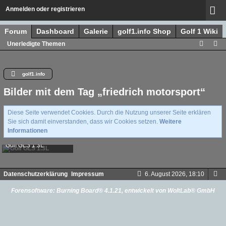
Anmelden oder registrieren
Forum
Dashboard
Galerie
golf1.info Shop
Golf 1 Wiki
Unerledigte Themen
golf1.info
Bilder mit dem Tag „friedrich motorsport“
Diese Seite verwendet Cookies. Durch die Nutzung unserer Seite erklären
Sie sich damit einverstanden, dass wir Cookies setzen.
Weitere
Informationen
Golf GLS 1.3L
Max1980
-
7. Juni 2020, 14:06
2.995
2
4
Datenschutzerklärung
Impressum
6. August 2026, 18:10
Forensoftware:
Burning Board® 4.1.21
, entwickelt von
WoltLab® GmbH