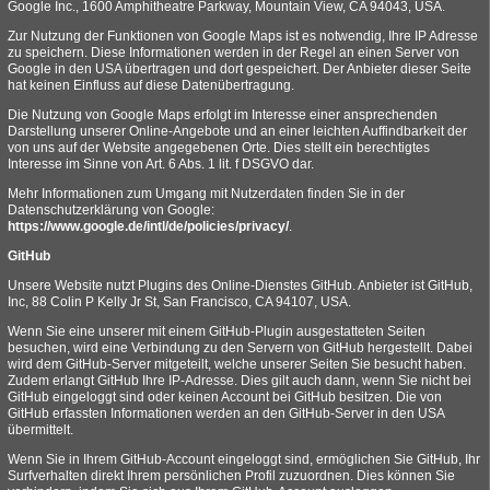
Google Inc., 1600 Amphitheatre Parkway, Mountain View, CA 94043, USA.
Zur Nutzung der Funktionen von Google Maps ist es notwendig, Ihre IP Adresse
zu speichern. Diese Informationen werden in der Regel an einen Server von
Google in den USA übertragen und dort gespeichert. Der Anbieter dieser Seite
hat keinen Einfluss auf diese Datenübertragung.
Die Nutzung von Google Maps erfolgt im Interesse einer ansprechenden
Darstellung unserer Online-Angebote und an einer leichten Auffindbarkeit der
von uns auf der Website angegebenen Orte. Dies stellt ein berechtigtes
Interesse im Sinne von Art. 6 Abs. 1 lit. f DSGVO dar.
Mehr Informationen zum Umgang mit Nutzerdaten finden Sie in der
Datenschutzerklärung von Google:
https://www.google.de/intl/de/policies/privacy/
.
GitHub
Unsere Website nutzt Plugins des Online-Dienstes GitHub. Anbieter ist GitHub,
Inc, 88 Colin P Kelly Jr St, San Francisco, CA 94107, USA.
Wenn Sie eine unserer mit einem GitHub-Plugin ausgestatteten Seiten
besuchen, wird eine Verbindung zu den Servern von GitHub hergestellt. Dabei
wird dem GitHub-Server mitgeteilt, welche unserer Seiten Sie besucht haben.
Zudem erlangt GitHub Ihre IP-Adresse. Dies gilt auch dann, wenn Sie nicht bei
GitHub eingeloggt sind oder keinen Account bei GitHub besitzen. Die von
GitHub erfassten Informationen werden an den GitHub-Server in den USA
übermittelt.
Wenn Sie in Ihrem GitHub-Account eingeloggt sind, ermöglichen Sie GitHub, Ihr
Surfverhalten direkt Ihrem persönlichen Profil zuzuordnen. Dies können Sie