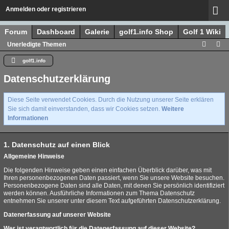
Anmelden oder registrieren
Forum
Dashboard
Galerie
golf1.info Shop
Golf 1 Wiki
Unerledigte Themen
golf1.info
Datenschutzerklärung
Diese Seite verwendet Cookies. Durch die Nutzung unserer Seite erklären
Sie sich damit einverstanden, dass wir Cookies setzen.
Weitere
Informationen
1. Datenschutz auf einen Blick
Allgemeine Hinweise
Die folgenden Hinweise geben einen einfachen Überblick darüber, was mit
Ihren personenbezogenen Daten passiert, wenn Sie unsere Website besuchen.
Personenbezogene Daten sind alle Daten, mit denen Sie persönlich identifiziert
werden können. Ausführliche Informationen zum Thema Datenschutz
entnehmen Sie unserer unter diesem Text aufgeführten Datenschutzerklärung.
Datenerfassung auf unserer Website
Wer ist verantwortlich für die Datenerfassung auf dieser Website?