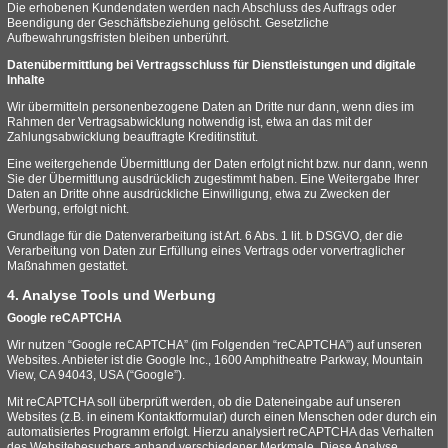
Die erhobenen Kundendaten werden nach Abschluss des Auftrags oder
Beendigung der Geschäftsbeziehung gelöscht. Gesetzliche
Aufbewahrungsfristen bleiben unberührt.
Datenübermittlung bei Vertragsschluss für Dienstleistungen und digitale
Inhalte
Wir übermitteln personenbezogene Daten an Dritte nur dann, wenn dies im
Rahmen der Vertragsabwicklung notwendig ist, etwa an das mit der
Zahlungsabwicklung beauftragte Kreditinstitut.
Eine weitergehende Übermittlung der Daten erfolgt nicht bzw. nur dann, wenn
Sie der Übermittlung ausdrücklich zugestimmt haben. Eine Weitergabe Ihrer
Daten an Dritte ohne ausdrückliche Einwilligung, etwa zu Zwecken der
Werbung, erfolgt nicht.
Grundlage für die Datenverarbeitung ist Art. 6 Abs. 1 lit. b DSGVO, der die
Verarbeitung von Daten zur Erfüllung eines Vertrags oder vorvertraglicher
Maßnahmen gestattet.
4. Analyse Tools und Werbung
Google reCAPTCHA
Wir nutzen “Google reCAPTCHA” (im Folgenden “reCAPTCHA”) auf unseren
Websites. Anbieter ist die Google Inc., 1600 Amphitheatre Parkway, Mountain
View, CA 94043, USA (“Google”).
Mit reCAPTCHA soll überprüft werden, ob die Dateneingabe auf unseren
Websites (z.B. in einem Kontaktformular) durch einen Menschen oder durch ein
automatisiertes Programm erfolgt. Hierzu analysiert reCAPTCHA das Verhalten
des Websitebesuchers anhand verschiedener Merkmale. Diese Analyse