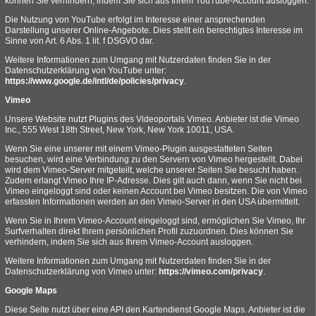
können Sie verhindern, indem Sie sich aus Ihrem YouTube-Account ausloggen.
Die Nutzung von YouTube erfolgt im Interesse einer ansprechenden
Darstellung unserer Online-Angebote. Dies stellt ein berechtigtes Interesse im
Sinne von Art. 6 Abs. 1 lit. f DSGVO dar.
Weitere Informationen zum Umgang mit Nutzerdaten finden Sie in der
Datenschutzerklärung von YouTube unter:
https://www.google.de/intl/de/policies/privacy
.
Vimeo
Unsere Website nutzt Plugins des Videoportals Vimeo. Anbieter ist die Vimeo
Inc., 555 West 18th Street, New York, New York 10011, USA.
Wenn Sie eine unserer mit einem Vimeo-Plugin ausgestatteten Seiten
besuchen, wird eine Verbindung zu den Servern von Vimeo hergestellt. Dabei
wird dem Vimeo-Server mitgeteilt, welche unserer Seiten Sie besucht haben.
Zudem erlangt Vimeo Ihre IP-Adresse. Dies gilt auch dann, wenn Sie nicht bei
Vimeo eingeloggt sind oder keinen Account bei Vimeo besitzen. Die von Vimeo
erfassten Informationen werden an den Vimeo-Server in den USA übermittelt.
Wenn Sie in Ihrem Vimeo-Account eingeloggt sind, ermöglichen Sie Vimeo, Ihr
Surfverhalten direkt Ihrem persönlichen Profil zuzuordnen. Dies können Sie
verhindern, indem Sie sich aus Ihrem Vimeo-Account ausloggen.
Weitere Informationen zum Umgang mit Nutzerdaten finden Sie in der
Datenschutzerklärung von Vimeo unter:
https://vimeo.com/privacy
.
Google Maps
Diese Seite nutzt über eine API den Kartendienst Google Maps. Anbieter ist die