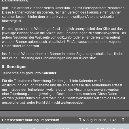
Bannerwerbung
golf1.info arbeitet zur finanziellen Unterstützung mit Werbepartnern zusammen.
Diese Partner können im oberen, rechten Bereich des Forums einen Banner
schalten lassen, hinter dem ein Link zu der jeweiligen Anbieterwebseite
hinterlegt ist.
Die dort geschaltete Werbung erfasst lediglich anonymisiert den Klick auf das
jeweilige Banner, sowie die Anzahl der Einblendungen zu Statistikzwecken. Bei
jedem Neuladen der Webseite von golf1.info (oder einer deren Unterseiten)
wird der Banner automatisch aktualisiert. Ein Austausch personenbezogener
Daten findet keiner statt.
Insofern ein Werbepartner ein Banner in seiner Signatur geschaltet hat, findet
hier keine Erfassung der Einblendungen und der Klicks statt.
9. Sonstiges
Teilnahme am golf1.info Kalender
Für die Teilnahme / Bewerbung für den golf1.info Kalender wird für die
Abstimmung der Forumsname und die eMailadresse des Teilnehmers erfasst
um im Zuge der Teilnehmer, welche durch die Abstimmung gewählt wurden
eine Zuordnung zu den jeweiligen Gewinnenern zu machen. Diese Daten
werden (außer durch die Verarbeitung auf dem Webserver auf dem das Projekt
gespeichert ist [siehe Punkt 3.] ) nicht weitergegeben.
Datenschutzerklärung
Impressum
6. August 2026, 11:45