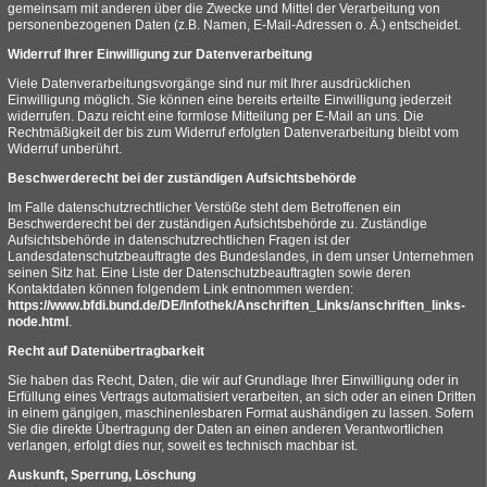
gemeinsam mit anderen über die Zwecke und Mittel der Verarbeitung von
personenbezogenen Daten (z.B. Namen, E-Mail-Adressen o. Ä.) entscheidet.
Widerruf Ihrer Einwilligung zur Datenverarbeitung
Viele Datenverarbeitungsvorgänge sind nur mit Ihrer ausdrücklichen
Einwilligung möglich. Sie können eine bereits erteilte Einwilligung jederzeit
widerrufen. Dazu reicht eine formlose Mitteilung per E-Mail an uns. Die
Rechtmäßigkeit der bis zum Widerruf erfolgten Datenverarbeitung bleibt vom
Widerruf unberührt.
Beschwerderecht bei der zuständigen Aufsichtsbehörde
Im Falle datenschutzrechtlicher Verstöße steht dem Betroffenen ein
Beschwerderecht bei der zuständigen Aufsichtsbehörde zu. Zuständige
Aufsichtsbehörde in datenschutzrechtlichen Fragen ist der
Landesdatenschutzbeauftragte des Bundeslandes, in dem unser Unternehmen
seinen Sitz hat. Eine Liste der Datenschutzbeauftragten sowie deren
Kontaktdaten können folgendem Link entnommen werden:
https://www.bfdi.bund.de/DE/Infothek/Anschriften_Links/anschriften_links-
node.html
.
Recht auf Datenübertragbarkeit
Sie haben das Recht, Daten, die wir auf Grundlage Ihrer Einwilligung oder in
Erfüllung eines Vertrags automatisiert verarbeiten, an sich oder an einen Dritten
in einem gängigen, maschinenlesbaren Format aushändigen zu lassen. Sofern
Sie die direkte Übertragung der Daten an einen anderen Verantwortlichen
verlangen, erfolgt dies nur, soweit es technisch machbar ist.
Auskunft, Sperrung, Löschung