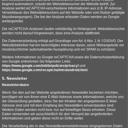
beginnt automatisch, sobald der Websitebesucher die Website betritt. Zur
Analyse wertet reCAPTCHA verschiedene Informationen aus (z.B. IP-Adresse,
Verweildauer des Websitebesuchers auf der Website oder vom Nutzer getätigte
Mausbewegungen). Die bei der Analyse erfassten Daten werden an Google
weitergeleitet.
Die reCAPTCHA-Analysen laufen vollständig im Hintergrund. Websitebesucher
werden nicht darauf hingewiesen, dass eine Analyse stattfindet.
Die Datenverarbeitung erfolgt auf Grundlage von Art. 6 Abs. 1 lit. f DSGVO. Der
Websitebetreiber hat ein berechtigtes Interesse daran, seine Webangebote vor
missbräuchlicher automatisierter Ausspähung und vor SPAM zu schützen.
Weitere Informationen zu Google reCAPTCHA sowie die Datenschutzerklärung
von Google entnehmen Sie folgenden Links:
https://www.google.com/intl/de/policies/privacy/
und
https://www.google.com/recaptcha/intro/android.html
.
5. Newsletter
Newsletterdaten
Wenn Sie den auf der Website angebotenen Newsletter beziehen möchten,
benötigen wir von Ihnen eine E-Mail-Adresse sowie Informationen, welche uns
die Überprüfung gestatten, dass Sie der Inhaber der angegebenen E-Mail-
Adresse sind und mit dem Empfang des Newsletters einverstanden sind.
Weitere Daten werden nicht bzw. nur auf freiwilliger Basis erhoben. Diese
Daten verwenden wir ausschließlich für den Versand der angeforderten
Informationen und geben diese nicht an Dritte weiter.
Die Verarbeitung der in das Newsletteranmeldeformular eingegebenen Daten