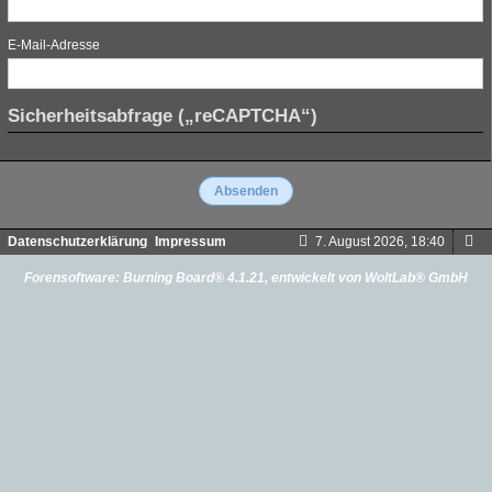
E-Mail-Adresse
Sicherheitsabfrage („reCAPTCHA“)
Datenschutzerklärung
Impressum
7. August 2026, 18:40
Forensoftware:
Burning Board® 4.1.21
, entwickelt von
WoltLab® GmbH