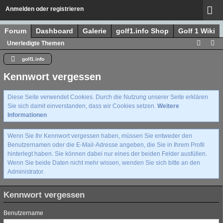
Anmelden oder registrieren
Forum
Dashboard
Galerie
golf1.info Shop
Golf 1 Wiki
Unerledigte Themen
golf1.info
Kennwort vergessen
Diese Seite verwendet Cookies. Durch die Nutzung unserer Seite erklären
Sie sich damit einverstanden, dass wir Cookies setzen.
Weitere
Informationen
Wenn Sie Ihr Kennwort vergessen haben, müssen Sie entweder den
Benutzernamen oder die E-Mail-Adresse angeben, die Sie in Ihrem Profil
hinterlegt haben. Sie können dabei nur eines der beiden Felder ausfüllen.
Wenn Sie beide Daten nicht mehr wissen, wenden Sie sich bitte an den
Administrator.
Kennwort vergessen
Benutzername