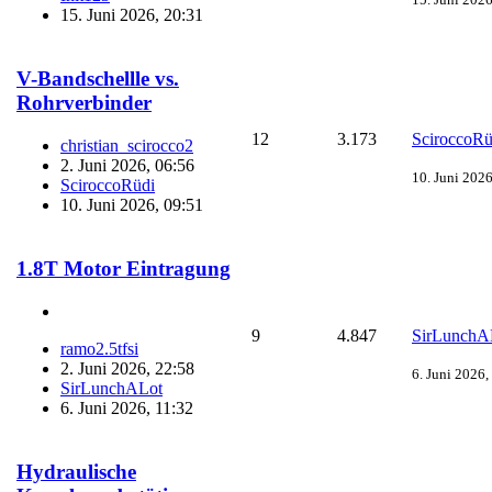
15. Juni 2026, 20:31
V-Bandschellle vs.
Rohrverbinder
12
3.173
SciroccoRü
christian_scirocco2
2. Juni 2026, 06:56
10. Juni 2026
SciroccoRüdi
10. Juni 2026, 09:51
1.8T Motor Eintragung
9
4.847
SirLunchA
ramo2.5tfsi
2. Juni 2026, 22:58
6. Juni 2026,
SirLunchALot
6. Juni 2026, 11:32
Hydraulische