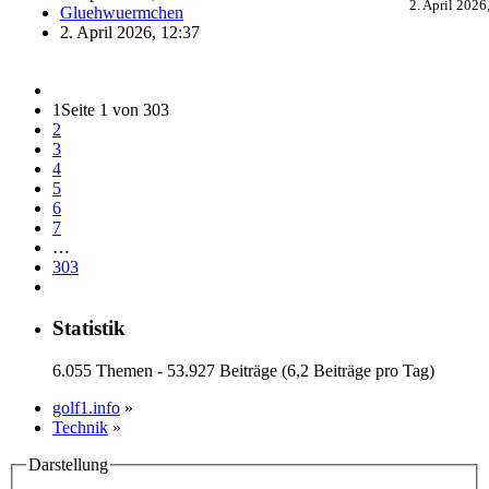
2. April 2026
Gluehwuermchen
2. April 2026, 12:37
1
Seite 1 von 303
2
3
4
5
6
7
…
303
Statistik
6.055 Themen - 53.927 Beiträge (6,2 Beiträge pro Tag)
golf1.info
»
Technik
»
Darstellung