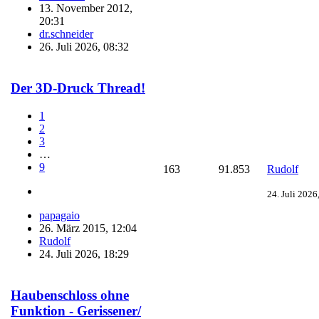
13. November 2012,
20:31
dr.schneider
26. Juli 2026, 08:32
Der 3D-Druck Thread!
1
2
3
…
9
163
91.853
Rudolf
24. Juli 2026
papagaio
26. März 2015, 12:04
Rudolf
24. Juli 2026, 18:29
Haubenschloss ohne
Funktion - Gerissener/