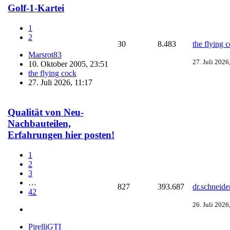
Golf-1-Kartei
1
2
30
8.483
the flying 
Marsrot83
27. Juli 2026
10. Oktober 2005, 23:51
the flying cock
27. Juli 2026, 11:17
Qualität von Neu-
Nachbauteilen,
Erfahrungen hier posten!
1
2
3
…
827
393.687
dr.schneide
42
26. Juli 2026
PirelliGTI