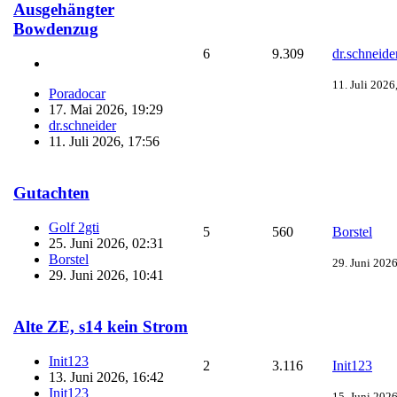
Ausgehängter
Bowdenzug
6
9.309
dr.schneide
11. Juli 2026
Poradocar
17. Mai 2026, 19:29
dr.schneider
11. Juli 2026, 17:56
Gutachten
Golf 2gti
5
560
Borstel
25. Juni 2026, 02:31
Borstel
29. Juni 2026
29. Juni 2026, 10:41
Alte ZE, s14 kein Strom
Init123
2
3.116
Init123
13. Juni 2026, 16:42
Init123
15. Juni 2026