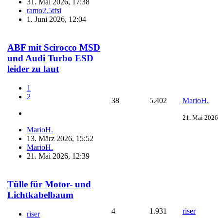
31. Mai 2026, 17:38
ramo2.5tfsi
1. Juni 2026, 12:04
ABF mit Scirocco MSD
und Audi Turbo ESD
leider zu laut
1
2
38
5.402
MarioH.
21. Mai 2026
MarioH.
13. März 2026, 15:52
MarioH.
21. Mai 2026, 12:39
Tülle für Motor- und
Lichtkabelbaum
4
1.931
riser
riser