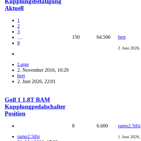
Kupplungsbetätigung
Aktuell
1
2
3
150
64.506
bert
…
8
2. Juni 2026,
Large
2. November 2016, 10:29
bert
2. Juni 2026, 22:01
Golf 1 1.8T BAM
Kupplungpedalschalter
Position
8
6.600
ramo2.5tfsi
ramo2.5tfsi
1. Juni 2026,