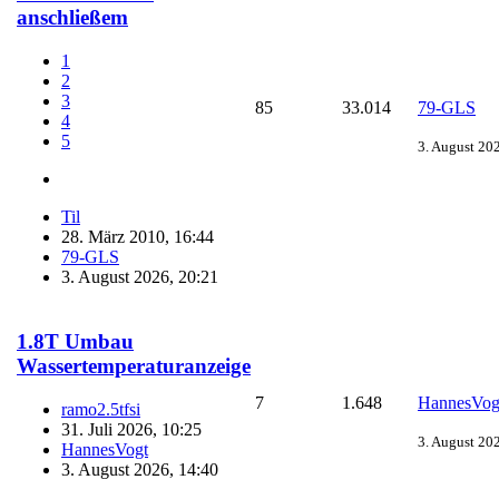
anschließem
1
2
3
85
33.014
79-GLS
4
5
3. August 20
Til
28. März 2010, 16:44
79-GLS
3. August 2026, 20:21
1.8T Umbau
Wassertemperaturanzeige
7
1.648
HannesVog
ramo2.5tfsi
31. Juli 2026, 10:25
3. August 20
HannesVogt
3. August 2026, 14:40