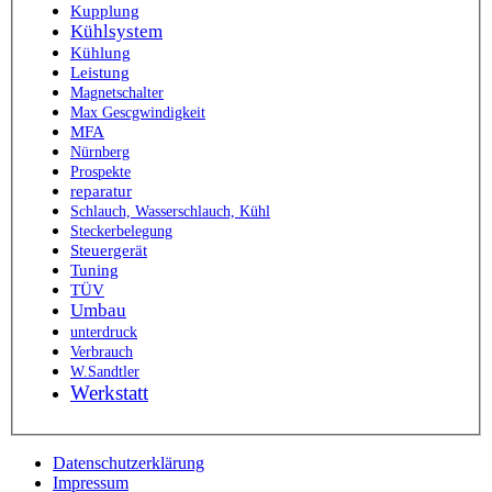
Kupplung
Kühlsystem
Kühlung
Leistung
Magnetschalter
Max Gescgwindigkeit
MFA
Nürnberg
Prospekte
reparatur
Schlauch, Wasserschlauch, Kühl
Steckerbelegung
Steuergerät
Tuning
TÜV
Umbau
unterdruck
Verbrauch
W.Sandtler
Werkstatt
Datenschutzerklärung
Impressum