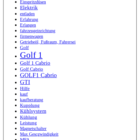
Einspritzdüsen
Elektrik
entladen
Erfahrung
Erlangen
fahrzeugeinrichtung
firmenwagen
Getriebeöl, Fußraum, Fahrersei
Golf
Golf 1
Golf 1 Cabrio
Golf Cabrio
GOLF1 Cabrio
GTI
Hilfe
kauf
kaufberatung
Kupplung
Kühlsystem
Kühlung
Leistung
Magnetschalter
Max Gescgwindigkeit
MFA