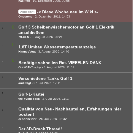
hackfox
19. Dezember 2005, 00:55
-> Diese Woche neu im Wiki <-
Angepinnt
Onestone
2. Dezember 2011, 14:53
Golf 3 Scheibenwischermotor an Golf 1 Elektrik
anschließem
79-GLS
3. August 2026, 20:21
1.8T Umbau Wassertemperaturanzeige
HannesVogt
3. August 2026, 14:40
Benötige schnellen Rat. VIEEELEN DANK
Golf-GTI-Trophy
3. August 2026, 11:51
Verschiedene Tanks Golf 1
audi50gl
27. Juli 2026, 17:11
Golf-1-Kartei
the flying cock
27. Juli 2026, 11:17
Qualität von Neu- Nachbauteilen, Erfahrungen hier
posten!
dr.schneider
26. Juli 2026, 08:32
Der 3D-Druck Thread!