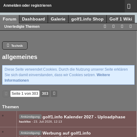
Anmelden oder registrieren
Forum
Dashboard
Galerie
golf1.info Shop
Golf 1 Wiki
Unerledigte Themen
Technik
allgemeines
Diese Seite verwendet Cookies. Durch die Nutzung unserer Seite erklären
Sie sich damit einverstanden, dass wir Cookies setzen.
Weitere
Informationen
Seite 1 von 303
303
Themen
golf1.info Kalender 2027 - Uploadphase
Ankündigung
hackfox
23. Juli 2026, 12:13
Werbung auf golf1.info
Ankündigung