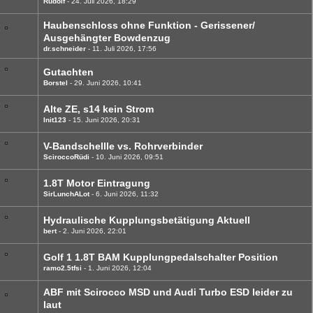
Rudolf
24. Juli 2026, 18:29
Haubenschloss ohne Funktion - Gerissener/
Ausgehängter Bowdenzug
dr.schneider
11. Juli 2026, 17:56
Gutachten
Borstel
29. Juni 2026, 10:41
Alte ZE, s14 kein Strom
Init123
15. Juni 2026, 20:31
V-Bandschellle vs. Rohrverbinder
SciroccoRüdi
10. Juni 2026, 09:51
1.8T Motor Eintragung
SirLunchALot
6. Juni 2026, 11:32
Hydraulische Kupplungsbetätigung Aktuell
bert
2. Juni 2026, 22:01
Golf 1 1.8T BAM Kupplungpedalschalter Position
ramo2.5tfsi
1. Juni 2026, 12:04
ABF mit Scirocco MSD und Audi Turbo ESD leider zu
laut