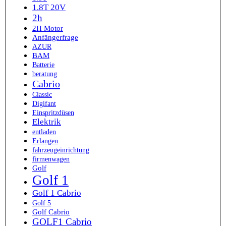
1.8T 20V
2h
2H Motor
Anfängerfrage
AZUR
BAM
Batterie
beratung
Cabrio
Classic
Digifant
Einspritzdüsen
Elektrik
entladen
Erlangen
fahrzeugeinrichtung
firmenwagen
Golf
Golf 1
Golf 1 Cabrio
Golf 5
Golf Cabrio
GOLF1 Cabrio