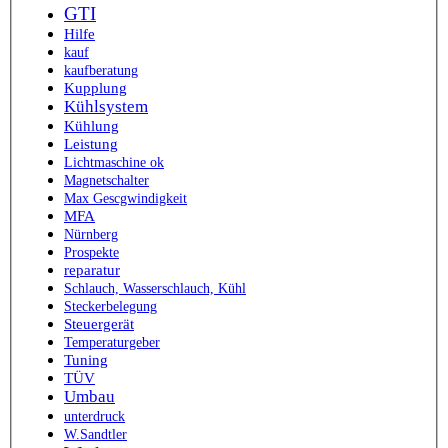
GTI
Hilfe
kauf
kaufberatung
Kupplung
Kühlsystem
Kühlung
Leistung
Lichtmaschine ok
Magnetschalter
Max Gescgwindigkeit
MFA
Nürnberg
Prospekte
reparatur
Schlauch, Wasserschlauch, Kühl
Steckerbelegung
Steuergerät
Temperaturgeber
Tuning
TÜV
Umbau
unterdruck
W.Sandtler