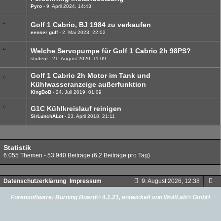
Pyro
9. April 2024, 14:43
Golf 1 Cabrio, BJ 1984 zu verkaufen
eenser gulf
2. Mai 2023, 22:02
Welche Servopumpe für Golf 1 Cabrio 2h 98PS?
student
21. August 2020, 11:09
Golf 1 Cabrio 2h Motor im Tank und
Kühlwasseranzeige außerfunktion
KingBoB
24. Juli 2019, 01:09
G1C Kühlkreislauf reinigen
SirLunchALot
23. April 2018, 21:11
Statistik
6.055 Themen - 53.940 Beiträge (6,2 Beiträge pro Tag)
Datenschutzerklärung
Impressum
9. August 2026, 12:38
Forensoftware:
Burning Board® 4.1.21
, entwickelt von
WoltLab® GmbH