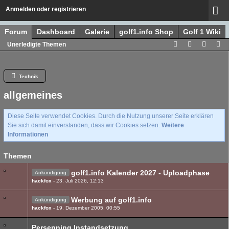
Anmelden oder registrieren
Forum
Dashboard
Galerie
golf1.info Shop
Golf 1 Wiki
Unerledigte Themen
Technik
allgemeines
Diese Seite verwendet Cookies. Durch die Nutzung unserer Seite erklären
Sie sich damit einverstanden, dass wir Cookies setzen.
Weitere
Informationen
Themen
golf1.info Kalender 2027 - Uploadphase
Ankündigung
hackfox
23. Juli 2026, 12:13
Werbung auf golf1.info
Ankündigung
hackfox
19. Dezember 2005, 00:55
Persenning Instandsetzung