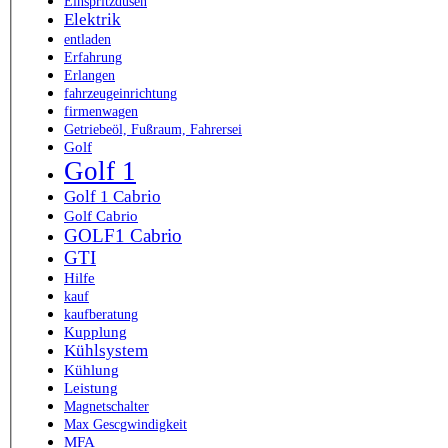
Einspritzdüsen
Elektrik
entladen
Erfahrung
Erlangen
fahrzeugeinrichtung
firmenwagen
Getriebeöl, Fußraum, Fahrersei
Golf
Golf 1
Golf 1 Cabrio
Golf Cabrio
GOLF1 Cabrio
GTI
Hilfe
kauf
kaufberatung
Kupplung
Kühlsystem
Kühlung
Leistung
Magnetschalter
Max Gescgwindigkeit
MFA