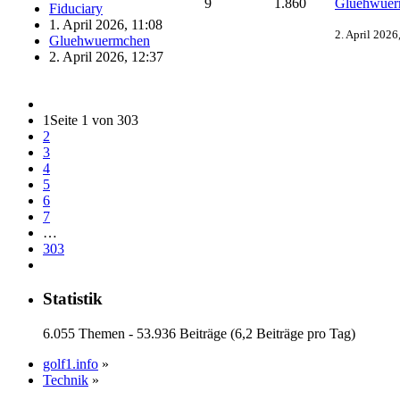
9
1.860
Gluehwuer
Fiduciary
1. April 2026, 11:08
2. April 2026
Gluehwuermchen
2. April 2026, 12:37
1
Seite 1 von 303
2
3
4
5
6
7
…
303
Statistik
6.055 Themen - 53.936 Beiträge (6,2 Beiträge pro Tag)
golf1.info
»
Technik
»