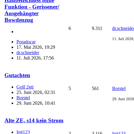
Haubenschloss ohne
Funktion - Gerissener/
Ausgehängter
Bowdenzug
6
9.311
dr.schneide
11. Juli 2026
Poradocar
17. Mai 2026, 19:29
dr.schneider
11. Juli 2026, 17:56
Gutachten
Golf 2gti
5
561
Borstel
25. Juni 2026, 02:31
Borstel
29. Juni 2026
29. Juni 2026, 10:41
Alte ZE, s14 kein Strom
Init123
2
3.116
Init123