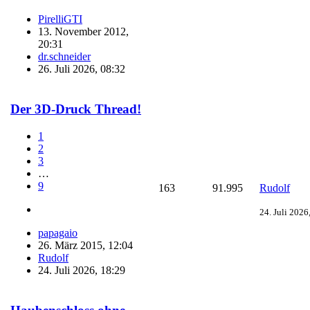
PirelliGTI
13. November 2012,
20:31
dr.schneider
26. Juli 2026, 08:32
Der 3D-Druck Thread!
1
2
3
…
9
163
91.995
Rudolf
24. Juli 2026
papagaio
26. März 2015, 12:04
Rudolf
24. Juli 2026, 18:29