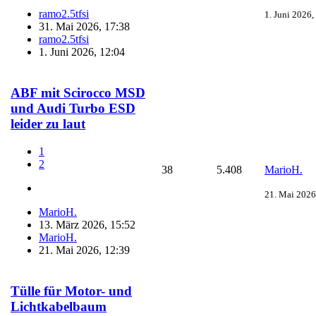
ramo2.5tfsi
1. Juni 2026,
31. Mai 2026, 17:38
ramo2.5tfsi
1. Juni 2026, 12:04
ABF mit Scirocco MSD
und Audi Turbo ESD
leider zu laut
1
2
38
5.408
MarioH.
21. Mai 2026
MarioH.
13. März 2026, 15:52
MarioH.
21. Mai 2026, 12:39
Tülle für Motor- und
Lichtkabelbaum