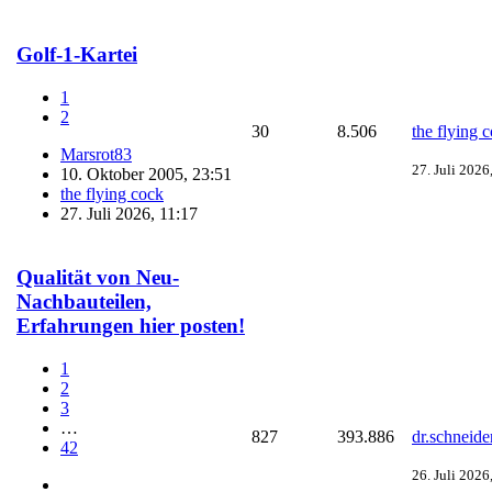
Golf-1-Kartei
1
2
30
8.506
the flying 
Marsrot83
27. Juli 2026
10. Oktober 2005, 23:51
the flying cock
27. Juli 2026, 11:17
Qualität von Neu-
Nachbauteilen,
Erfahrungen hier posten!
1
2
3
…
827
393.886
dr.schneide
42
26. Juli 2026