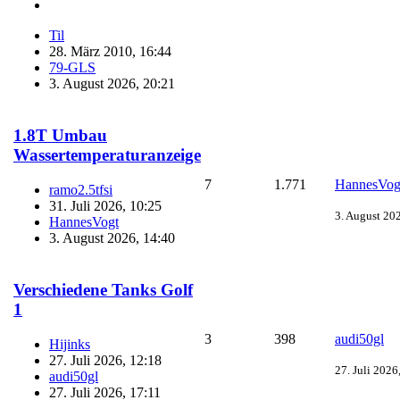
Til
28. März 2010, 16:44
79-GLS
3. August 2026, 20:21
1.8T Umbau
Wassertemperaturanzeige
7
1.771
HannesVog
ramo2.5tfsi
31. Juli 2026, 10:25
3. August 20
HannesVogt
3. August 2026, 14:40
Verschiedene Tanks Golf
1
3
398
audi50gl
Hijinks
27. Juli 2026, 12:18
27. Juli 2026
audi50gl
27. Juli 2026, 17:11