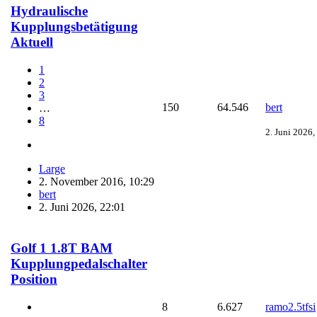
Hydraulische
Kupplungsbetätigung
Aktuell
1
2
3
150
64.546
bert
…
8
2. Juni 2026,
Large
2. November 2016, 10:29
bert
2. Juni 2026, 22:01
Golf 1 1.8T BAM
Kupplungpedalschalter
Position
8
6.627
ramo2.5tfsi