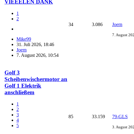
VIEEELEN DANK
1
2
34
3.086
Joern
7. August 20
Mike99
31. Juli 2026, 18:46
Joern
7. August 2026, 10:54
Golf 3
Scheibenwischermotor an
Golf 1 Elektrik
anschließem
1
2
3
85
33.159
79-GLS
4
5
3. August 20