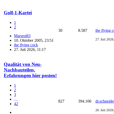
Golf-1-Kartei
1
2
30
8.587
the flying 
Marsrot83
27. Juli 2026
10. Oktober 2005, 23:51
the flying cock
27. Juli 2026, 11:17
Qualität von Neu-
Nachbauteilen,
Erfahrungen hier posten!
1
2
3
…
827
394.106
dr.schneide
42
26. Juli 2026