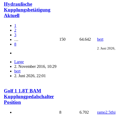
Hydraulische
Kupplungsbetätigung
Aktuell
1
2
3
150
64.642
bert
…
8
2. Juni 2026,
Large
2. November 2016, 10:29
bert
2. Juni 2026, 22:01
Golf 1 1.8T BAM
Kupplungpedalschalter
Position
8
6.702
ramo2.5tfsi