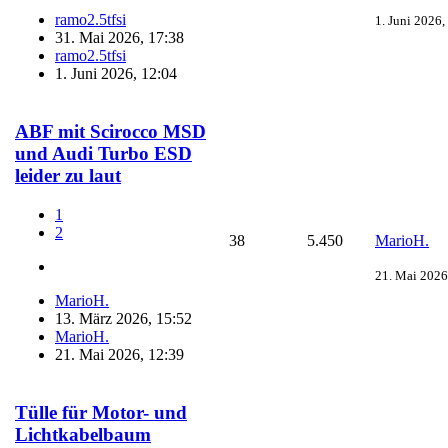
ramo2.5tfsi
1. Juni 2026,
31. Mai 2026, 17:38
ramo2.5tfsi
1. Juni 2026, 12:04
ABF mit Scirocco MSD
und Audi Turbo ESD
leider zu laut
1
2
38
5.450
MarioH.
21. Mai 2026
MarioH.
13. März 2026, 15:52
MarioH.
21. Mai 2026, 12:39
Tülle für Motor- und
Lichtkabelbaum