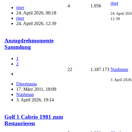
riser
4
1.956
riser
24. April 2026, 00:18
24. April 202
riser
12:39
24. April 2026, 12:39
Anzugdrehmomente
Sammlung
1
2
22
1.187.173
Nashman
3. April 2026
Dinomania
17. März 2011, 18:09
Nashman
3. April 2026, 19:14
Golf 1 Cabrio 1981 zum
Restaurieren