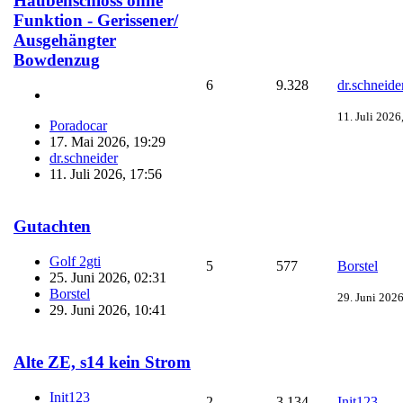
Haubenschloss ohne
Funktion - Gerissener/
Ausgehängter
Bowdenzug
6
9.328
dr.schneide
11. Juli 2026
Poradocar
17. Mai 2026, 19:29
dr.schneider
11. Juli 2026, 17:56
Gutachten
Golf 2gti
5
577
Borstel
25. Juni 2026, 02:31
Borstel
29. Juni 2026
29. Juni 2026, 10:41
Alte ZE, s14 kein Strom
Init123
2
3.134
Init123