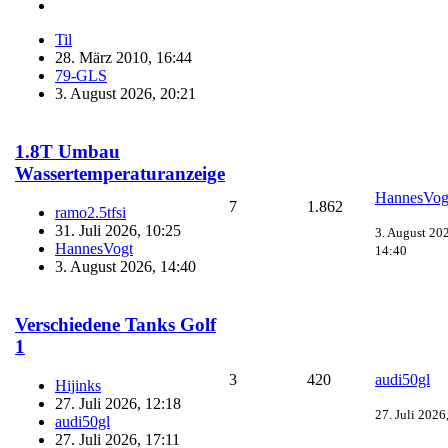
Til
28. März 2010, 16:44
79-GLS
3. August 2026, 20:21
1.8T Umbau
Wassertemperaturanzeige
HannesVog
7
1.862
ramo2.5tfsi
31. Juli 2026, 10:25
3. August 20
HannesVogt
14:40
3. August 2026, 14:40
Verschiedene Tanks Golf
1
3
420
audi50gl
Hijinks
27. Juli 2026, 12:18
27. Juli 2026
audi50gl
27. Juli 2026, 17:11