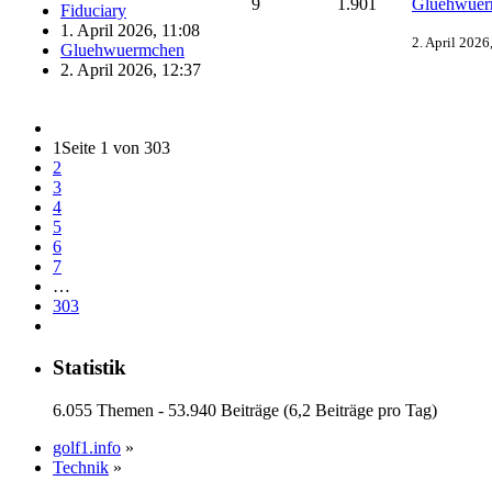
9
1.901
Gluehwuer
Fiduciary
1. April 2026, 11:08
2. April 2026
Gluehwuermchen
2. April 2026, 12:37
1
Seite 1 von 303
2
3
4
5
6
7
…
303
Statistik
6.055 Themen - 53.940 Beiträge (6,2 Beiträge pro Tag)
golf1.info
»
Technik
»