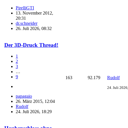
PirelliGTI
13. November 2012,
20:31
dr.schneider
26. Juli 2026, 08:32
Der 3D-Druck Thread!
1
2
3
…
9
163
92.179
Rudolf
24. Juli 2026
papagaio
26. März 2015, 12:04
Rudolf
24. Juli 2026, 18:29