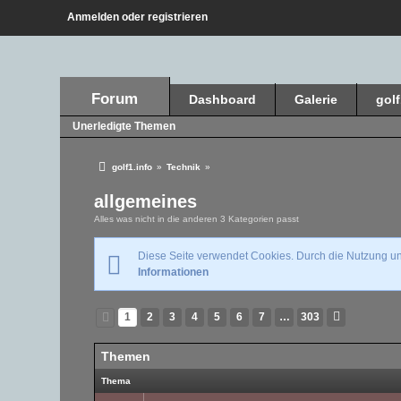
Anmelden oder registrieren
Forum
Dashboard
Galerie
gol
Unerledigte Themen
golf1.info
»
Technik
»
allgemeines
Alles was nicht in die anderen 3 Kategorien passt
Diese Seite verwendet Cookies. Durch die Nutzung uns
Informationen
1
2
3
4
5
6
7
…
303
Themen
Thema