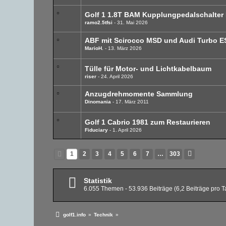
Golf 1 1.8T BAM Kupplungpedalschalter 
ramo2.5tfsi
31. Mai 2026
ABF mit Scirocco MSD und Audi Turbo ESD
MarioH.
13. März 2026
Tülle für Motor- und Lichtkabelbaum
riser
24. April 2026
Anzugdrehmomente Sammlung
Dinomania
17. März 2011
Golf 1 Cabrio 1981 zum Restaurieren
Fiduciary
1. April 2026
1
2
3
4
5
6
7
…
303
Statistik
6.055 Themen - 53.936 Beiträge (6,2 Beiträge pro T
golf1.info
»
Technik
»