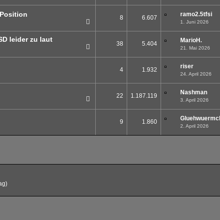
Position
ramo2.5tfsi
8
6.607
1. Juni 2026
 leider zu laut
MarioH.
38
5.404
21. Mai 2026
1
2
riser
4
1.932
24. April 2026
Nashman
22
1.187.119
3. April 2026
1
2
Gluehwuermc
9
1.860
2. April 2026
ag)