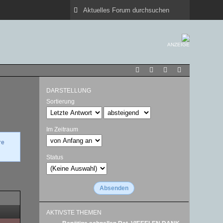
ANZEIGE
DARSTELLUNG
Sortierung
Im Zeitraum
re
Status
AKTIVSTE THEMEN