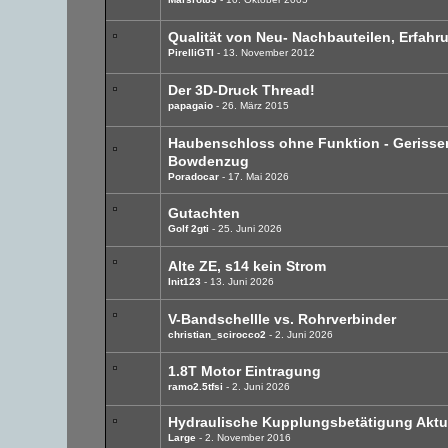
Qualität von Neu- Nachbauteilen, Erfahr
PirelliGTI
13. November 2012
Der 3D-Druck Thread!
papagaio
26. März 2015
Haubenschloss ohne Funktion - Gerisse
Bowdenzug
Poradocar
17. Mai 2026
Gutachten
Golf 2gti
25. Juni 2026
Alte ZE, s14 kein Strom
Init123
13. Juni 2026
V-Bandschellle vs. Rohrverbinder
christian_scirocco2
2. Juni 2026
1.8T Motor Eintragung
ramo2.5tfsi
2. Juni 2026
Hydraulische Kupplungsbetätigung Aktu
Large
2. November 2016