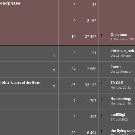
ploadphase
0
33
0
3.162
Onestone
10
37.422
2. Dezember 201
christian_sci
9
121
Vor 18 Minuten
K
Joern
34
2.960
Vor 11 Stunden
1
2
lektrik anschließem
79-GLS
85
33.133
Montag, 20:21
1
2
3
4
5
HannesVogt
7
1.707
Montag, 14:40
audi50gl
3
397
27. Juli 2026
the flying coc
30
8.494