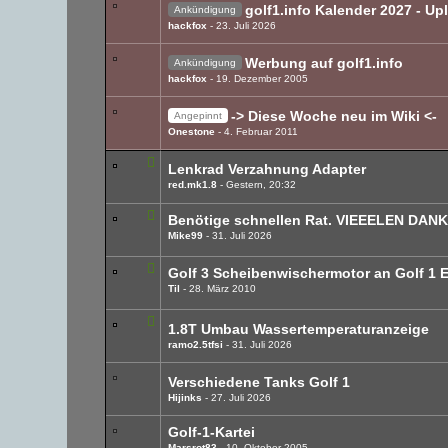
golf1.info Kalender 2027 - U
Ankündigung
hackfox
23. Juli 2026
Werbung auf golf1.info
Ankündigung
hackfox
19. Dezember 2005
-> Diese Woche neu im Wiki <-
Angepinnt
Onestone
4. Februar 2011
Lenkrad Verzahnung Adapter
red.mk1.8
Gestern, 20:32
Benötige schnellen Rat. VIEEELEN DAN
Mike99
31. Juli 2026
Golf 3 Scheibenwischermotor an Golf 1 E
Til
28. März 2010
1.8T Umbau Wassertemperaturanzeige
ramo2.5tfsi
31. Juli 2026
Verschiedene Tanks Golf 1
Hijinks
27. Juli 2026
Golf-1-Kartei
Marsrot83
10. Oktober 2005