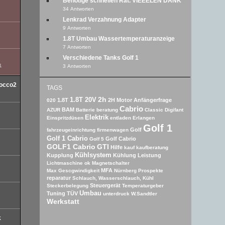
Benötige schnellen Rat. VIEEELEN DANK
34 Antworten
Lenkrad Verzahnung Adapter
9 Antworten
1.8T Umbau Wassertemperaturanzeige
7 Antworten
Verschiedene Tanks Golf 1
1
3 Antworten
rocco2
TAGS
2h
1.8T 20V
1.8T
2H Motor
Anfängerfrage
020
Cabrio
BAM
AZUR
Batterie
beratung
Classic
Digifant
Elektrik
Einspritzdüsen
entladen
Erlangen
Golf 1
Golf
fahrzeugeinrichtung
firmenwagen
Golf 1 Cabrio
Golf Cabrio
Golf 5
GOLF1 Cabrio
GTI
Hilfe
kauf
kaufberatung
Kühlsystem
Kupplung
Kühlung
Leistung
Lichtmaschine ok
Magnetschalter
MFA
Max Gescgwindigkeit
Nürnberg
Prospekte
reparatur
Schlauch, Wasserschlauch, Kühl
Steuergerät
Steckerbelegung
Temperaturgeber
Umbau
Tuning
TÜV
unterdruck
W.Sandtler
Werkstatt
k