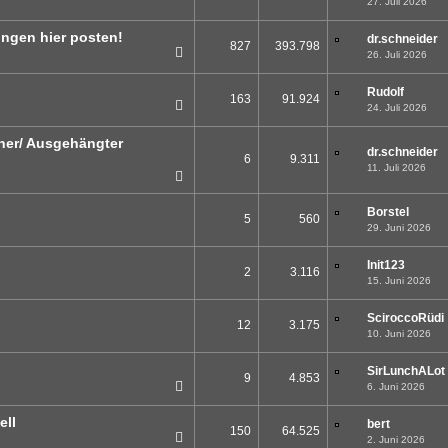
27. Juli 2026
1
2
ungen hier posten!
dr.schneider
827
393.798
26. Juli 2026
1
2
3
…
42
Rudolf
163
91.924
24. Juli 2026
1
2
3
…
9
ner/ Ausgehängter
dr.schneider
6
9.311
11. Juli 2026
Borstel
5
560
29. Juni 2026
Init123
2
3.116
15. Juni 2026
SciroccoRüdi
12
3.175
10. Juni 2026
SirLunchALot
9
4.853
6. Juni 2026
ell
bert
150
64.525
2. Juni 2026
1
2
3
…
8