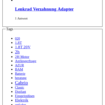
Lenkrad Verzahnung Adapter
1 Antwort
Tags
020
1.8T
1.8T 20V
2h
2H Motor
Anfängerfrage
AZUR
BAM
Batterie
beratung
Cabrio
Classic
Digifant
Einspritzdüsen
Elektrik
entladen