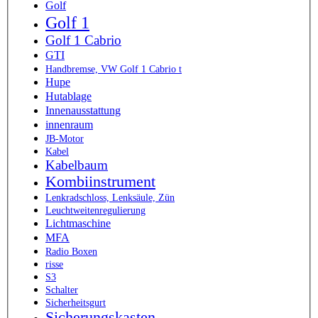
Golf
Golf 1
Golf 1 Cabrio
GTI
Handbremse, VW Golf 1 Cabrio t
Hupe
Hutablage
Innenausstattung
innenraum
JB-Motor
Kabel
Kabelbaum
Kombiinstrument
Lenkradschloss, Lenksäule, Zün
Leuchtweitenregulierung
Lichtmaschine
MFA
Radio Boxen
risse
S3
Schalter
Sicherheitsgurt
Sicherungskasten