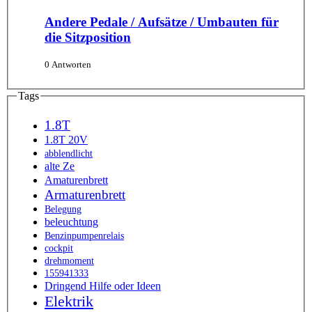
Andere Pedale / Aufsätze / Umbauten für
die Sitzposition
0 Antworten
Tags
1.8T
1.8T 20V
abblendlicht
alte Ze
Amaturenbrett
Armaturenbrett
Belegung
beleuchtung
Benzinpumpenrelais
cockpit
drehmoment
155941333
Dringend Hilfe oder Ideen
Elektrik