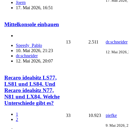
17. Mai 2026,
Joern
17. Mai 2026, 16:51
Mittelkonsole einbauen
13
2.511
dr.schneider
Speedy_Pablo
10. Mai 2026, 21:23
12. Mai 2026,
dr.schneider
12. Mai 2026, 20:07
Recaro idealsitz LS77,
LS81 und LS84. Und
Recaro idealsitz N77,
N81 und LX84. Welche
Unterschiede gibt es?
1
33
10.923
piefke
2
9. Mai 2026, 2