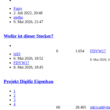
Futzy
2. Juli 2022, 20:48
piefke
9. Mai 2026, 21:47
Wofür ist dieser Stecker?
6
1.654
FDVW17
lx83
6. Mai 2026, 18:52
8. Mai 2026, 1
FDVW17
8. Mai 2026, 18:45
Projekt Digifiz Eigenbau
1
2
3
4
66
28.465
mk1caddyda