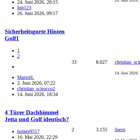
26. Juni 2026,
24. Juni 2026, 20:15
Init123
26. Juni 2026, 09:17
Sicherheitsgurte Hinten
Golf1
1
2
33
8.027
christian_sc
14. Juni 2026,
MarioH.
2. Juni 2026, 07:22
christian_scirocco2
14. Juni 2026, 18:34
4 Türer Dachhimmel
Jetta und Golf identisch?
2
3.155
Joern
holger9517
16. Mai 2026, 22:29