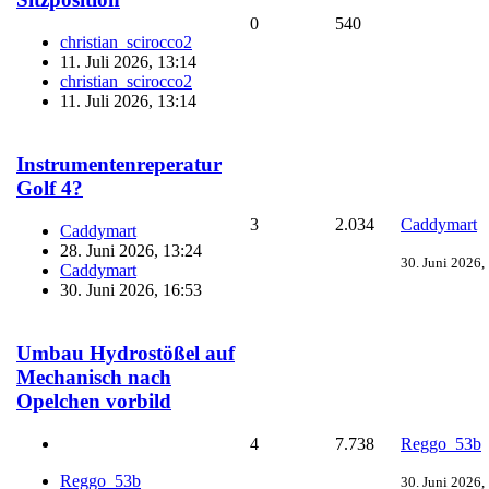
0
540
christian_scirocco2
11. Juli 2026, 13:14
christian_scirocco2
11. Juli 2026, 13:14
Instrumentenreperatur
Golf 4?
3
2.034
Caddymart
Caddymart
28. Juni 2026, 13:24
30. Juni 2026,
Caddymart
30. Juni 2026, 16:53
Umbau Hydrostößel auf
Mechanisch nach
Opelchen vorbild
4
7.738
Reggo_53b
Reggo_53b
30. Juni 2026,