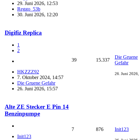
29. Juni 2026, 12:53
Reggo_53b
30. Juni 2026, 12:20
Digifiz Replica
1
2
Die Gruene
39
15.337
Gefahr
HKZZZ92
26. Juni 2026,
7. Oktober 2024, 14:57
Die Gruene Gefahr
26. Juni 2026, 15:57
Alte ZE Stecker E Pin 14
Benzinpumpe
7
876
Init123
Init123