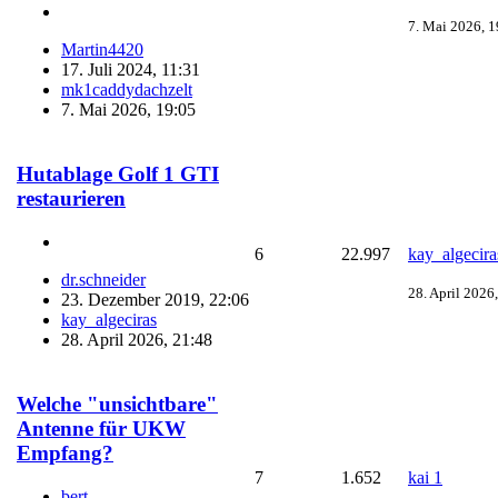
7. Mai 2026, 1
Martin4420
17. Juli 2024, 11:31
mk1caddydachzelt
7. Mai 2026, 19:05
Hutablage Golf 1 GTI
restaurieren
6
22.997
kay_algecira
dr.schneider
28. April 2026
23. Dezember 2019, 22:06
kay_algeciras
28. April 2026, 21:48
Welche "unsichtbare"
Antenne für UKW
Empfang?
7
1.652
kai 1
bert