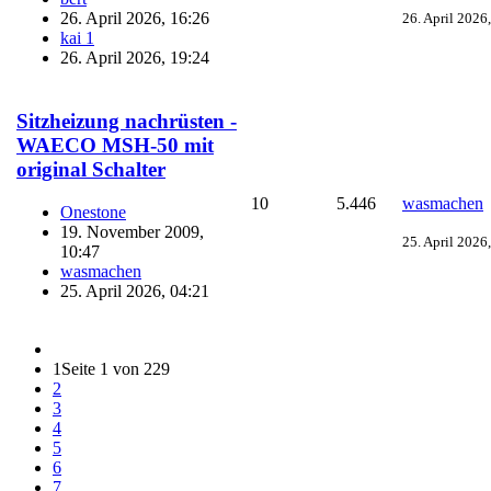
26. April 2026, 16:26
26. April 2026
kai 1
26. April 2026, 19:24
Sitzheizung nachrüsten -
WAECO MSH-50 mit
original Schalter
10
5.446
wasmachen
Onestone
19. November 2009,
25. April 2026
10:47
wasmachen
25. April 2026, 04:21
1
Seite 1 von 229
2
3
4
5
6
7