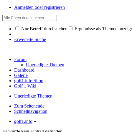
Anmelden oder registrieren
Nur Betreff durchsuchen
Ergebnisse als Themen anzeig
Erweiterte Suche
Forum
Unerledigte Themen
Dashboard
Galerie
golf1.info Shop
Golf 1 Wiki
Unerledigte Themen
Zum Seitenende
Schnellnavigation
golf1.info
»
Es wurde kein Eintrag gefunden.