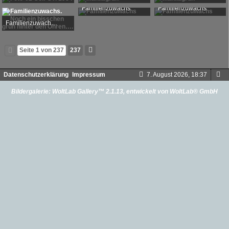
Golf-GTI-Trophy
-
21. Mai 2026, 19:34
MADBALL
-
4. Mai 2026, 09:01
MADBALL
-
4. Mai 2026, 09:
Familienzuwachs
Familienzuwachs
1.480
0
1
997
0
2
926
0
3
Makkus
-
4. Mai 2026, 00:15
Makkus
-
4. Mai 2026, 00:15
Familienzuwachs. Noch ein bisschen grün hinter den Ohren….
801
0
0
924
0
1
Makkus
-
4. Mai 2026, 00:15
446
0
0
Seite 1 von 237
237
Datenschutzerklärung
Impressum
7. August 2026, 18:37
Bildergalerie:
WoltLab Gallery™ 2.1.13
, entwickelt von
WoltLab® GmbH