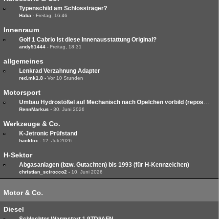
Typenschild am Schlossträger?
Haba
-
Freitag, 16:46
Innenraum
Golf 1 Cabrio Ist diese Innenausstattung Original?
andy51444
-
Freitag, 18:31
allgemeines
Lenkrad Verzahnung Adapter
red.mk1.8
-
Vor 10 Stunden
Motorsport
Umbau Hydrostößel auf Mechanisch nach Opelchen vorbild (repost in Richtiger Kategorie)
RennMarkus
-
30. Juni 2026
Werkzeuge & Co.
K-Jetronic Prüfstand
hackfox
-
12. Juli 2026
H-Sektor
Abgasanlagen (bzw. Gutachten) bis 1993 (für H-Kennzeichen)
christian_scirocco2
-
10. Juni 2026
Motor & Co.
Diesel