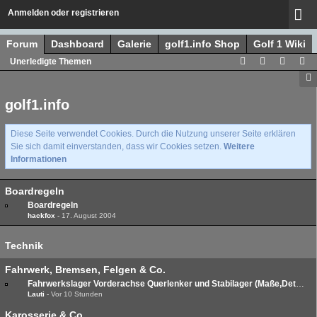
Anmelden oder registrieren
Forum
Dashboard
Galerie
golf1.info Shop
Golf 1 Wiki
Unerledigte Themen
golf1.info
Diese Seite verwendet Cookies. Durch die Nutzung unserer Seite erklären
Sie sich damit einverstanden, dass wir Cookies setzen.
Weitere
Informationen
Boardregeln
Boardregeln
hackfox
-
17. August 2004
Technik
Fahrwerk, Bremsen, Felgen & Co.
Fahrwerkslager Vorderachse Querlenker und Stabilager (Maße,Details,Test)
Lauti
-
Vor 10 Stunden
Karosserie & Co.