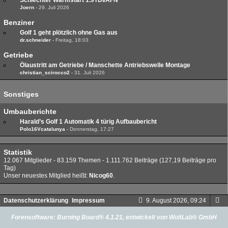
Schlechter Warmstart 1.9TDI/AFN
Joern
-
29. Juli 2026
Benziner
Golf 1 geht plötzlich ohne Gas aus
dr.schneider
-
Freitag, 18:03
Getriebe
Ölaustritt am Getriebe / Manschette Antriebswelle Montage
christian_scirocco2
-
31. Juli 2026
Sonstiges
Umbauberichte
Harald’s Golf 1 Automatik 4 türig Aufbaubericht
Polo16Vcatalunya
-
Donnerstag, 17:27
Statistik
12.067 Mitglieder - 83.159 Themen - 1.111.762 Beiträge (127,19 Beiträge pro
Tag)
Unser neuestes Mitglied heißt:
Nicog60
.
Datenschutzerklärung
Impressum
9. August 2026, 09:24
Forensoftware:
Burning Board® 4.1.21
, entwickelt von
WoltLab® GmbH