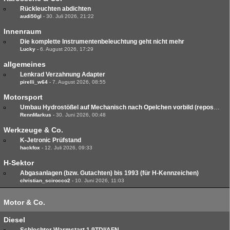
Rückleuchten abdichten
audi50gl
-
30. Juli 2026, 21:22
Innenraum
Die komplette Instrumentenbeleuchtung geht nicht mehr
Lucky
-
6. August 2026, 17:29
allgemeines
Lenkrad Verzahnung Adapter
pirelli_w64
-
7. August 2026, 08:55
Motorsport
Umbau Hydrostößel auf Mechanisch nach Opelchen vorbild (repost in Richtiger Kategorie)
RennMarkus
-
30. Juni 2026, 00:48
Werkzeuge & Co.
K-Jetronic Prüfstand
hackfox
-
12. Juli 2026, 09:33
H-Sektor
Abgasanlagen (bzw. Gutachten) bis 1993 (für H-Kennzeichen)
christian_scirocco2
-
10. Juni 2026, 11:03
Motor & Co.
Diesel