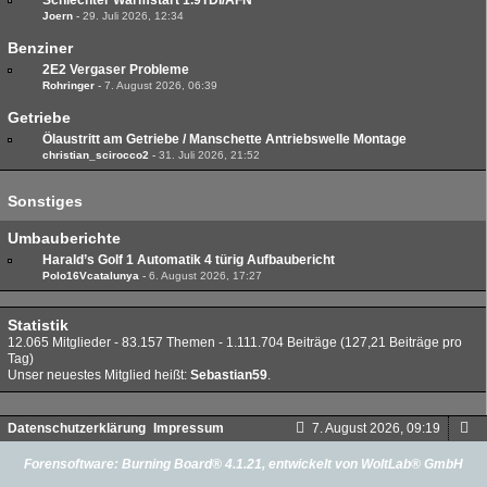
Schlechter Warmstart 1.9TDI/AFN
Joern
-
29. Juli 2026, 12:34
Benziner
2E2 Vergaser Probleme
Rohringer
-
7. August 2026, 06:39
Getriebe
Ölaustritt am Getriebe / Manschette Antriebswelle Montage
christian_scirocco2
-
31. Juli 2026, 21:52
Sonstiges
Umbauberichte
Harald’s Golf 1 Automatik 4 türig Aufbaubericht
Polo16Vcatalunya
-
6. August 2026, 17:27
Statistik
12.065 Mitglieder - 83.157 Themen - 1.111.704 Beiträge (127,21 Beiträge pro
Tag)
Unser neuestes Mitglied heißt:
Sebastian59
.
Datenschutzerklärung
Impressum
7. August 2026, 09:19
Forensoftware:
Burning Board® 4.1.21
, entwickelt von
WoltLab® GmbH