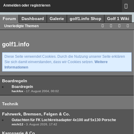
Anmelden oder registrieren
Forum
Dashboard
Galerie
golf1.info Shop
Golf 1 Wiki
Unerledigte Themen
golf1.info
Diese Seite verwendet Cookies. Durch die Nutzung unserer Seite erklären
Sie sich damit einverstanden, dass wir Cookies setzen.
Weitere
Informationen
Boardregeln
Boardregeln
hackfox
-
17. August 2004, 00:02
Technik
Fahrwerk, Bremsen, Felgen & Co.
Gutachten für FK Lochkreisadapter 4x100 auf 5x130 Porsche
michi12
-
3. August 2026, 17:42
Karosserie & Co.